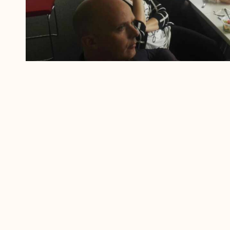
Paralelno sa predstavljanjem sistema podrške, YEP n
zaživljavanju, započetih u februaru ove godine. Ovo 
preduzetnici identifikovani kroz YEP/IEEE Innovation
zapošljavanje, koji će obavljati poslove mentora za p
obje grupe, u toku je obuka prema CEFE metodologiji a
validaciju poslovnih ideja i njihovu transformaciju u biz