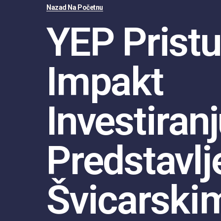
Nazad Na Početnu
YEP Prist
Impakt
Investiran
Predstavlj
Švicarski