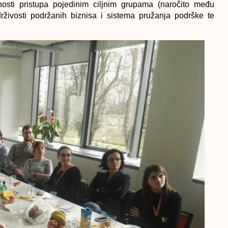
čnosti pristupa pojedinim ciljnim grupama (naročito među
živosti podržanih biznisa i sistema pružanja podrške te