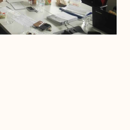
astavlja realizaciju konkretnih aktivnosti na njegovom
se prije svega odnosi na programe obuke čiji su polaznici
 Hackathon iz 2016. godine i uposlenici javnih službi za
reduzetnike podržane kroz aktivne mjere zapošljavanja. Za
 koja će polaznicima osigurati ključna znanja za razvoj i
nise usklađene sa potrebama tržišta.