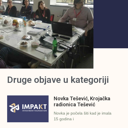
Druge objave u kategoriji
Novka Tešević, Krojačka
radionica Tešević
Novka je počela šiti kad je imala
15 godina i