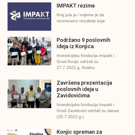
IMPAKT rezime
Kraj jula je i vrijeme je da
rezimiramo rezultate koje
Podržano 9 poslovnih
ideja iz Konjica
Investicijska fondacija Impakt i
Grad Konjic održali su
27.7.2022.g. finalnu
Završena prezentacija
poslovnih ideja u
Zavidovićima
Investicijska fondacija Impakt i
Grad Zavidovići održali su danas
(26.7.2022.g.)
Konjic spreman za