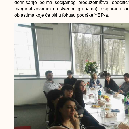
definisanje pojma socijalnog preduzetništva, specifi
marginalizovanim društvenim grupama), osiguranju odr
oblastima koje će biti u fokusu podrške YEP-a.