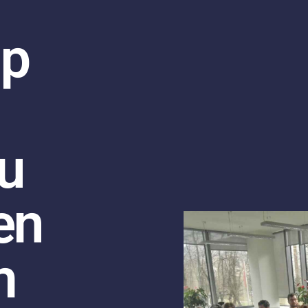
up
ju
en
m