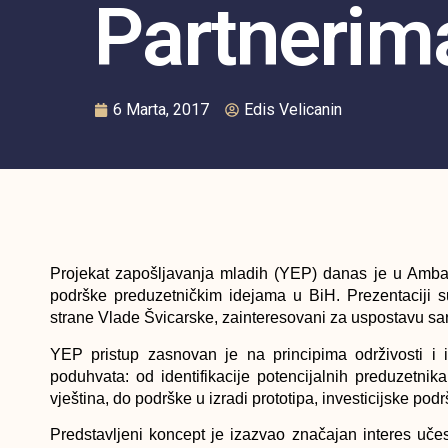
Partnerim
6 Marta, 2017
Edis Velicanin
Projekat zapošljavanja mladih (YEP) danas je u Ambas
podrške preduzetničkim idejama u BiH. Prezentaciji s
strane Vlade Švicarske, zainteresovani za uspostavu sa
YEP pristup zasnovan je na principima održivosti i 
poduhvata: od identifikacije potencijalnih preduzetnik
vještina, do podrške u izradi prototipa, investicijske pod
Predstavljeni koncept je izazvao značajan interes učesn