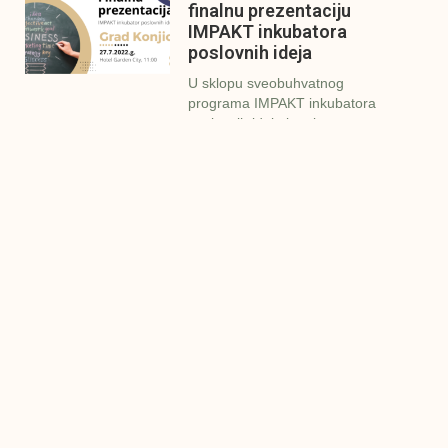
finalnu prezentaciju
IMPAKT inkubatora
poslovnih ideja
U sklopu sveobuhvatnog
programa IMPAKT inkubatora
poslovnih ideja kao kruna
Finalna prezentacija
IMPAKT inkubatora
poslovnih ideja
Zavidovići
Zatvaramo još jedan ciklus
IMPAKT inkubatora u
Zavidovićima i to