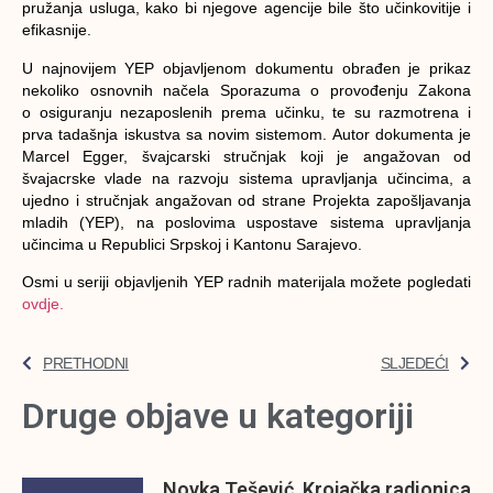
pružanja usluga, kako bi njegove agencije bile što učinkovitije i
efikasnije.
U najnovijem YEP objavljenom dokumentu obrađen je prikaz
nekoliko osnovnih načela Sporazuma o provođenju Zakona
o osiguranju nezaposlenih prema učinku, te su razmotrena i
prva tadašnja iskustva sa novim sistemom. Autor dokumenta je
Marcel Egger, švajcarski stručnjak koji je angažovan od
švajacrske vlade na razvoju sistema upravljanja učincima, a
ujedno i stručnjak angažovan od strane Projekta zapošljavanja
mladih (YEP), na poslovima uspostave sistema upravljanja
učincima u Republici Srpskoj i Kantonu Sarajevo.
Osmi u seriji objavljenih YEP radnih materijala možete pogledati
ovdje.
PRETHODNI
SLJEDEĆI
Druge objave u kategoriji
Novka Tešević, Krojačka radionica