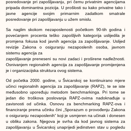
posredovanje pri zapošljavanju, pri čemu privatnim agencijama
pripada dominantna pozicija. U prošlosti su kako privatne tako i
javne agencije svojim primarnim zadatkom smatrale
posredovanje pri zapošljavanju u užem smislu.
Sa naglim skokom nezaposlenosti početkom 90-tih godina i
povećanjem procenta teško zapošljivih kategorija uslijedila je
promjena fokusa kod javnih agencija za zapošljavanje. Uslijed
revizije Zakona o osiguranju nezaposlenih osoba, javnom
sistemu agencija za
zapošljavanje preneseni su novi zadaci i proširene nadležnosti.
Osnivanjem regionalnih agencija za zapošljavanje promijenjena
je i organizacijska struktura ovog sistema.
Od početka 2000. godine, u Švicarskoj se kontinuirano mjere
učinci regionalnih agencija za zapošljavanje (RAPZ), te se iste
međusobno upoređuju metodom benchmarkinga. Pri tome se
jedan dio troškova poslovanja RAPZ-ovima nadoknađuje u
zavisnosti od učinka. Osnovu za benchmarking RAPZ-ova i
financiranje prema učinku čini „Sporazum o provođenju Zakona
o osiguranju nezaposlenih“ koji je usmjeren na učinak i donesen
u obliku zakona. Njegova je svrha da kod javnog sistema za
zapošljavanju u Švicarskoj unaprijedi jedinstven stav u pogledu