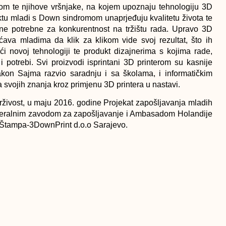
m te njihove vršnjake, na kojem upoznaju tehnologiju 3D
jektu mladi s Down sindromom unaprjeđuju kvalitetu života te
ine potrebne za konkurentnost na tržištu rada. Upravo 3D
ćava mladima da klik za klikom vide svoj rezultat, što ih
ći novoj tehnologiji te produkt dizajnerima s kojima rade,
 i potrebi. Svi proizvodi isprintani 3D printerom su kasnije
akon Sajma razvio saradnju i sa školama, i informatičkim
vojih znanja kroz primjenu 3D printera u nastavi.
drživost, u maju 2016. godine Projekat zapošljavanja mladih
deralnim zavodom za zapošljavanje i Ambasadom Holandije
Štampa-3DownPrint d.o.o Sarajevo.
arija je po mnogo čemu posebna. Pored opremljenosti
 te digitalne štampe, posluje na principima društvenog
„Život s Down sindromom FBiH“ i zapošljavanjem osoba sa
vog preduzeća, Sevdija Kujović iz Udruženja „Život s Down
ijedna osoba s Down sindromom u BiH ima radnu knjižicu.“
3D tehnologije i odgovorno rade na prvim zahtjevima svojih