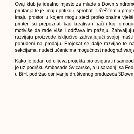
Ovaj klub je idealno mjesto za mlade s Down sindromo
printanja te je imaju priliku i isprobati. Učešćem u pro
imaju prostor u kojem mogu steći profesionalne vješt
printeri su prepoznati kao kreativan način koji omogu
motiviše da rade više i održava im pažnju. Zahvaljuju
razvijaju proizvode isključivo zahvaljujući svojoj mašti
ponuđeni na prodaju. Projekat se dalje razvijao te n
sekcijama, nudeći učenicima mogućnost nadograđivanja s
Kako je jedan od ciljeva projekta bio osigurati i samoo
je uz podršku Ambasade Švicarske, a u saradnji sa Fe
u BiH, podržao osnivanje društvenog preduzeća 3Down
Ova štamp
savremenim 3D printerom, mogućnostima UV printanja
poduzetništva s ciljem jačanja kapaciteta Udruženja 
Down sindromom.
U
prilogu
televizije Al Jazeera Balkans, o osnivanju o
sindromom FBiH“ je rekla: “Mi nemamo informaciju da 
Deset osoba je već prošlo šestomjesečnu obuku iz 2D i 