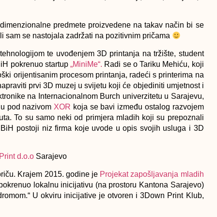
 trodimenzionalne predmete proizvedene na takav način bi se
li sam se nastojala zadržati na pozitivnim pričama
 tehnologijom te uvođenjem 3D printanja na tržište, student
BiH pokrenuo startup
„MiniMe“.
Radi se o Tariku Mehiću, koji
ški orijentisanim procesom printanja, radeći s printerima na
apraviti prvi 3D muzej u svijetu koji će objediniti umjetnost i
ektronike na Internacionalnom Burch univerzitetu u Sarajevu,
iju pod nazivom
XOR
koja se bavi između ostalog razvojem
inuta. To su samo neki od primjera mladih koji su prepoznali
 BiH postoji niz firma koje uvode u opis svojih usluga i 3D
int d.o.o
Sarajevo
riču. Krajem 2015. godine je
Projekat zapošljavanja mladih
okrenuo lokalnu inicijativu (na prostoru Kantona Sarajevo)
romom.“ U okviru inicijative je otvoren i 3Down Print Klub,