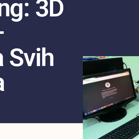
ng: 3D
–
a Svih
a