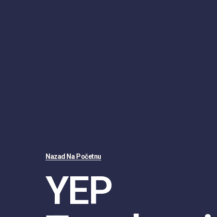
Nazad Na Početnu
YEP