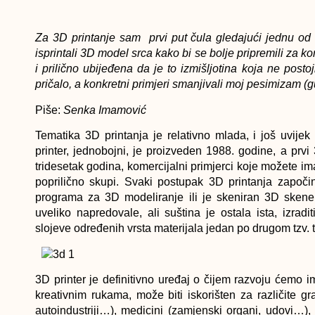
Za 3D printanje sam prvi put čula gledajući jednu od 
isprintali 3D model srca kako bi se bolje pripremili za 
i prilično ubijeđena da je to izmišljotina koja ne post
pričalo, a konkretni primjeri smanjivali moj pesimizam (
Piše:
Senka Imamović
Tematika 3D printanja je relativno mlada, i još uvije
printer, jednobojni, je proizveden 1988. godine, a prvi
tridesetak godina, komercijalni primjerci koje možete i
poprilično skupi. Svaki postupak 3D printanja započi
programa za 3D modeliranje ili je skeniran 3D skene
uveliko napredovale, ali suština je ostala ista, izrad
slojeve određenih vrsta materijala jedan po drugom tzv.
3D printer je definitivno uređaj o čijem razvoju ćemo im
kreativnim rukama, može biti iskorišten za različite g
autoindustriji…), medicini (zamjenski organi, udovi…), a