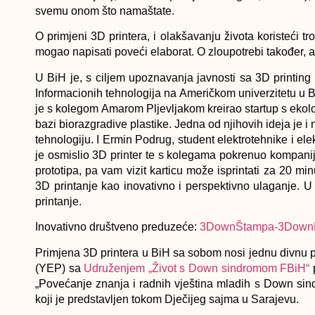
svemu onom što namaštate.
O primjeni 3D printera, i olakšavanju života koristeći
mogao napisati poveći elaborat. O zloupotrebi također, a
U BiH je, s ciljem upoznavanja javnosti sa 3D printing
Informacionih tehnologija na Američkom univerzitetu u 
je s kolegom Amarom Pljevljakom kreirao startup s ekolo
bazi biorazgradive plastike. Jedna od njihovih ideja je i n
tehnologiju. I Ermin Podrug, student elektrotehnike i el
je osmislio 3D printer te s kolegama pokrenuo kompan
prototipa, pa vam vizit karticu može isprintati za 20 m
3D printanje kao inovativno i perspektivno ulaganje. U
printanje.
Inovativno društveno preduzeće:
3DownŠtampa-3DownPr
Primjena 3D printera u BiH sa sobom nosi jednu divnu p
(YEP) sa
Udruženjem „Život s Down sindromom FBiH“
p
„Povećanje znanja i radnih vještina mladih s Down sind
koji je predstavljen tokom Dječijeg sajma u Sarajevu.