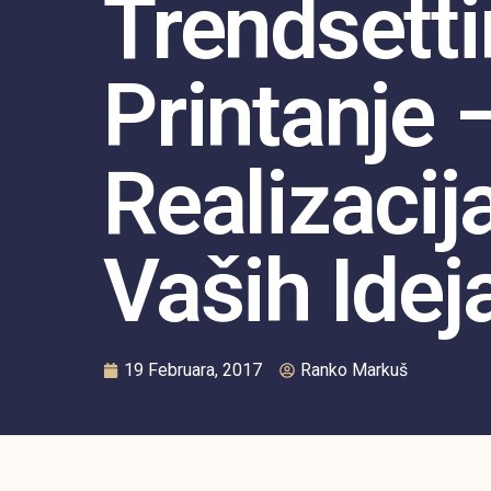
Trendsetti
Printanje 
Realizacij
Vaših Idej
19 Februara, 2017
Ranko Markuš