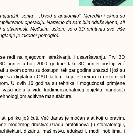
najdražih serija – „Uvod u anatomiju“. Meredith i ekipa su
komplikovanu operaciju. Naravno da sam bila oduševljena, ali
oji u stvarnosti. Međutim, uskoro se o 3D printanju sve više
guglanje je također pomoglo).
k se radi na njegovom istraživanju i usavršavanju. Prvi 3D
 3D printer u boji 2000. godine. Iako 3D printer postoji već
mati u svom domu su dostupni tek par godina unazad i još su
nje sa digitalnim CAD fajlom, koji je kreiran u nekom od
rom. U ovih 16 godina su tehnika i mogućnosti primjene
iti vašu ideju u vidu trodimenzionalniog objekta, nanoseći
 tehnologijom aditivne manufakture.
ati priliku još čuti. Već danas je moćan alat koji u pravim,
rane modernog društva: izradu prototipova (u stomatologiji,
rhitekturi, dizajnu, mašinstvu, edukaciji, modi, hobijima, i