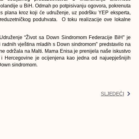
olandije u BiH. Odmah po potpisivanju ogovora, pokrenuta
nis plana kroz koji će udruženje, uz podršku YEP eksperta,
reduzetničkog poduhvata. O toku realizacije ove lokalne
Udruženje “Život sa Down Sindromom Federacije BiH” je
i radnih vještina mladih s Down sindromom” predstavilo na
ine održala na Malti. Mama Enisa je prenijela naše iskustvo
i Hercegovine je ocijenjena kao jedna od najuepješnijih
a Down sindromom.
SLJEDEĆI