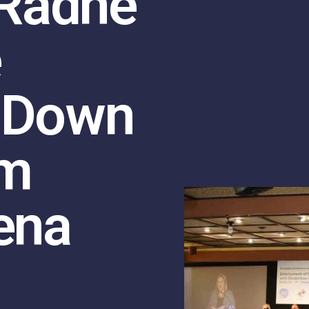
a Radne
e
 Down
om
ena