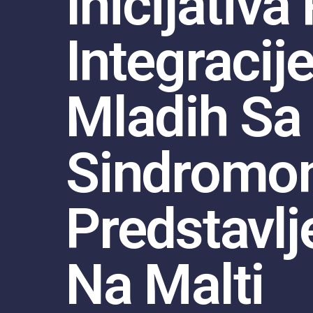
Inicijativ
Integracij
Mladih Sa
Sindrom
Predstavlj
Na Malti