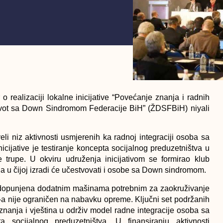
 realizaciji lokalne inicijative “Povećanje znanja i radnih
vot sa Down Sindromom Federacije BiH” (ŽDSFBiH) niyali
 niz aktivnosti usmjerenih ka radnoj integraciji osoba sa
ijative je testiranje koncepta socijalnog preduzetništva u
ne trupe. U okviru udruženja inicijativom se formirao klub
oda u čijoj izradi će učestvovati i osobe sa Down sindromom.
dopunjena dodatnim mašinama potrebnim za zaokruživanje
a nije ograničen na nabavku opreme. Ključni set podržanih
znanja i vještina u održiv model radne integracije osoba sa
socijalnog preduzetništva. U finansiranju aktivnosti