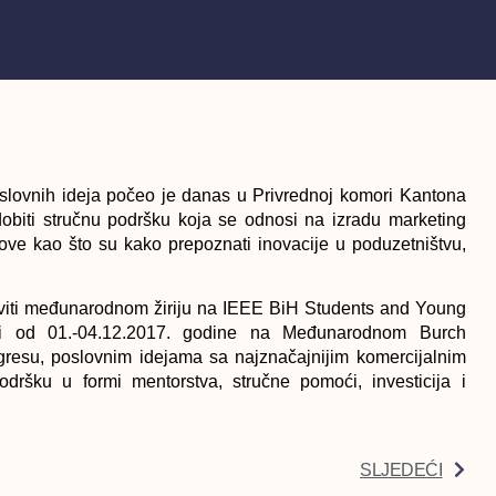
lovnih ideja počeo je danas u Privrednoj komori Kantona
biti stručnu podršku koja se odnosi na izradu marketing
move kao što su kako prepoznati inovacije u poduzetništvu,
aviti međunarodnom žiriju na IEEE BiH Students and Young
ti od 01.-04.12.2017. godine na Međunarodnom Burch
gresu, poslovnim idejama sa najznačajnijim komercijalnim
ršku u formi mentorstva, stručne pomoći, investicija i
SLJEDEĆI