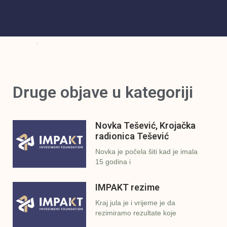
Druge objave u kategoriji
Novka Tešević, Krojačka
radionica Tešević
Novka je počela šiti kad je imala
15 godina i
IMPAKT rezime
Kraj jula je i vrijeme je da
rezimiramo rezultate koje