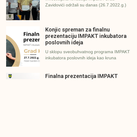
Zavidovići održali su danas (26.7.2022.g.)
Konjic spreman za finalnu
prezentaciju IMPAKT inkubatora
poslovnih ideja
U sklopu sveobuhvatnog programa IMPAKT
inkubatora poslovnih ideja kao kruna
Finalna prezentacija IMPAKT
inkubatora poslovnih ideja
Zavidovići
Zatvaramo još jedan ciklus IMPAKT
inkubatora u Zavidovićima i to