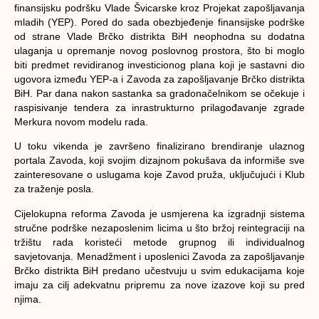
finansijsku podršku Vlade Švicarske kroz Projekat zapošljavanja
mladih (YEP). Pored do sada obezbjeđenje finansijske podrške
od strane Vlade Brčko distrikta BiH neophodna su dodatna
ulaganja u opremanje novog poslovnog prostora, što bi moglo
biti predmet revidiranog investicionog plana koji je sastavni dio
ugovora između YEP-a i Zavoda za zapošljavanje Brčko distrikta
BiH. Par dana nakon sastanka sa gradonačelnikom se očekuje i
raspisivanje tendera za inrastrukturno prilagođavanje zgrade
Merkura novom modelu rada.
U toku vikenda je završeno finalizirano brendiranje ulaznog
portala Zavoda, koji svojim dizajnom pokušava da informiše sve
zainteresovane o uslugama koje Zavod pruža, uključujući i Klub
za traženje posla.
Cijelokupna reforma Zavoda je usmjerena ka izgradnji sistema
stručne podrške nezaposlenim licima u što bržoj reintegraciji na
tržištu rada koristeći metode grupnog ili individualnog
savjetovanja. Menadžment i uposlenici Zavoda za zapošljavanje
Brčko distrikta BiH predano učestvuju u svim edukacijama koje
imaju za cilj adekvatnu pripremu za nove izazove koji su pred
njima.