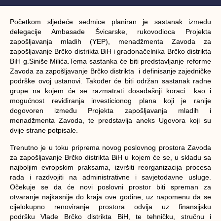
Početkom sljedeće sedmice planiran je sastanak između
delegacije Ambasade Švicarske, rukovodioca Projekta
zapošljavanja mladih (YEP), menadžmenta Zavoda za
zapošljavanje Brčko distrikta BiH i gradonačelnika Brčko distrikta
BiH g.Siniše Milića.Tema sastanka će biti predstavljanje reforme
Zavoda za zapošljavanje Brčko distrikta i definisanje zajedničke
podrške ovoj ustanovi. Također će biti održan sastanak radne
grupe na kojem će se razmatrati dosadašnji koraci kao i
mogućnost revidiranja investicionog plana koji je ranije
dogovoren između Projekta zapošljavanja mladih i
menadžmenta Zavoda, te predstavlja aneks Ugovora koji su
dvije strane potpisale.
Trenutno je u toku priprema novog poslovnog prostora Zavoda
za zapošljavanje Brčko distrikta BiH u kojem će se, u skladu sa
najboljim evropskim praksama, izvršiti reorganizacija procesa
rada i razdvojiti na administrativne i savjetodavne usluge.
Očekuje se da će novi poslovni prostor biti spreman za
otvaranje najkasnije do kraja ove godine, uz napomenu da se
cijelokupno renoviranje prostora odvija uz finansijsku
podršku Vlade Brčko distrikta BiH, te tehničku, stručnu i