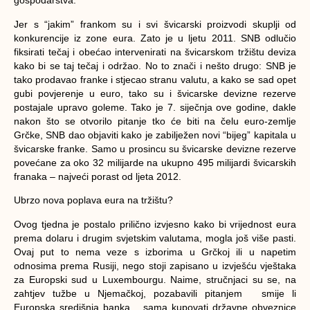
gospodarstva.
Jer s “jakim” frankom su i svi švicarski proizvodi skuplji od
konkurencije iz zone eura. Zato je u ljetu 2011. SNB odlučio
fiksirati tečaj i obećao intervenirati na švicarskom tržištu deviza
kako bi se taj tečaj i održao. No to znači i nešto drugo: SNB je
tako prodavao franke i stjecao stranu valutu, a kako se sad opet
gubi povjerenje u euro, tako su i švicarske devizne rezerve
postajale upravo goleme. Tako je 7. siječnja ove godine, dakle
nakon što se otvorilo pitanje tko će biti na čelu euro-zemlje
Grčke, SNB dao objaviti kako je zabilježen novi “bijeg” kapitala u
švicarske franke. Samo u prosincu su švicarske devizne rezerve
povećane za oko 32 milijarde na ukupno 495 milijardi švicarskih
franaka – najveći porast od ljeta 2012.
Ubrzo nova poplava eura na tržištu?
Ovog tjedna je postalo prilično izvjesno kako bi vrijednost eura
prema dolaru i drugim svjetskim valutama, mogla još više pasti.
Ovaj put to nema veze s izborima u Grčkoj ili u napetim
odnosima prema Rusiji, nego stoji zapisano u izvješću vještaka
za Europski sud u Luxembourgu. Naime, stručnjaci su se, na
zahtjev tužbe u Njemačkoj, pozabavili pitanjem smije li
Europska središnja banka sama kupovati državne obveznice