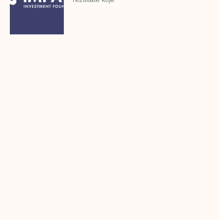
Podržano 9 poslovnih ideja iz
Konjica
Investicijska fondacija Impakt i Grad Konjic
održali su 27.7.2022.g. finalnu
Završena prezentacija poslovnih
ideja u Zavidovićima
Investicijska fondacija Impakt i Grad
Zavidovići održali su danas (26.7.2022.g.)
Konjic spreman za finalnu
prezentaciju IMPAKT inkubatora
poslovnih ideja