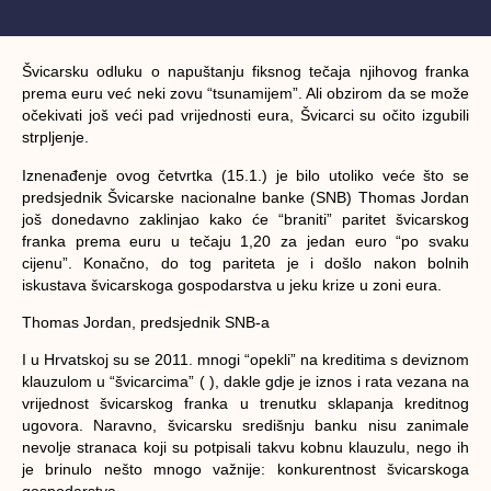
Švicarsku odluku o napuštanju fiksnog tečaja njihovog franka
prema euru već neki zovu “tsunamijem”. Ali obzirom da se može
očekivati još veći pad vrijednosti eura, Švicarci su očito izgubili
strpljenje.
Iznenađenje ovog četvrtka (15.1.) je bilo utoliko veće što se
predsjednik Švicarske nacionalne banke (SNB) Thomas Jordan
još donedavno zaklinjao kako će “braniti” paritet švicarskog
franka prema euru u tečaju 1,20 za jedan euro “po svaku
cijenu”. Konačno, do tog pariteta je i došlo nakon bolnih
iskustava švicarskoga gospodarstva u jeku krize u zoni eura.
Thomas Jordan, predsjednik SNB-a
I u Hrvatskoj su se 2011. mnogi “opekli” na kreditima s deviznom
klauzulom u “švicarcima” ( ), dakle gdje je iznos i rata vezana na
vrijednost švicarskog franka u trenutku sklapanja kreditnog
ugovora. Naravno, švicarsku središnju banku nisu zanimale
nevolje stranaca koji su potpisali takvu kobnu klauzulu, nego ih
je brinulo nešto mnogo važnije: konkurentnost švicarskoga