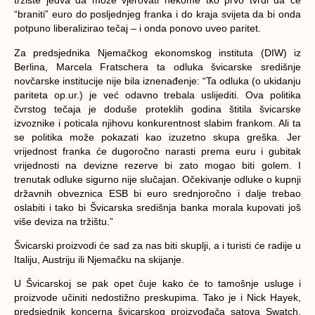
tržište jedva da može vjerovati nekome tko prvo tvrdi da će
“braniti” euro do posljednjeg franka i do kraja svijeta da bi onda
potpuno liberalizirao tečaj – i onda ponovo uveo paritet.
Za predsjednika Njemačkog ekonomskog instituta (DIW) iz
Berlina, Marcela Fratschera ta odluka švicarske središnje
novčarske institucije nije bila iznenađenje: “Ta odluka (o ukidanju
pariteta op.ur.) je već odavno trebala uslijediti. Ova politika
čvrstog tečaja je doduše proteklih godina štitila švicarske
izvoznike i poticala njihovu konkurentnost slabim frankom. Ali ta
se politika može pokazati kao izuzetno skupa greška. Jer
vrijednost franka će dugoročno narasti prema euru i gubitak
vrijednosti na devizne rezerve bi zato mogao biti golem. I
trenutak odluke sigurno nije slučajan. Očekivanje odluke o kupnji
državnih obveznica ESB bi euro srednjoročno i dalje trebao
oslabiti i tako bi Švicarska središnja banka morala kupovati još
više deviza na tržištu.”
Švicarski proizvodi će sad za nas biti skuplji, a i turisti će radije u
Italiju, Austriju ili Njemačku na skijanje.
U Švicarskoj se pak opet čuje kako će to tamošnje usluge i
proizvode učiniti nedostižno preskupima. Tako je i Nick Hayek,
predsjednik koncerna švicarskog proizvođača satova Swatch,