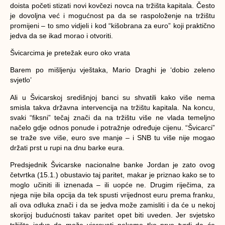
doista početi stizati novi kovčezi novca na tržišta kapitala. Često
je dovoljna već i mogućnost pa da se raspoloženje na tržištu
promijeni – to smo vidjeli i kod “kišobrana za euro” koji praktično
jedva da se ikad morao i otvoriti.
Švicarcima je pretežak euro oko vrata
Barem po mišljenju vještaka, Mario Draghi je ‘dobio zeleno
svjetlo’
Ali u Švicarskoj središnjoj banci su shvatili kako više nema
smisla takva državna intervencija na tržištu kapitala. Na koncu,
svaki “fiksni” tečaj znači da na tržištu više ne vlada temeljno
načelo gdje odnos ponude i potražnje određuje cijenu. “Švicarci”
se traže sve više, euro sve manje – i SNB tu više nije mogao
držati prst u rupi na dnu barke eura.
Predsjednik Švicarske nacionalne banke Jordan je zato ovog
četvrtka (15.1.) obustavio taj paritet, makar je priznao kako se to
moglo učiniti ili iznenada – ili uopće ne. Drugim riječima, za
njega nije bila opcija da tek spusti vrijednost euru prema franku,
ali ova odluka znači i da se jedva može zamisliti i da će u nekoj
skorijoj budućnosti takav paritet opet biti uveden. Jer svjetsko