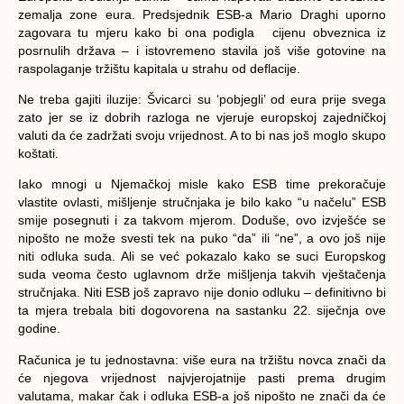
zemalja zone eura. Predsjednik ESB-a Mario Draghi uporno
zagovara tu mjeru kako bi ona podigla cijenu obveznica iz
posrnulih država – i istovremeno stavila još više gotovine na
raspolaganje tržištu kapitala u strahu od deflacije.
Ne treba gajiti iluzije: Švicarci su ‘pobjegli’ od eura prije svega
zato jer se iz dobrih razloga ne vjeruje europskoj zajedničkoj
valuti da će zadržati svoju vrijednost. A to bi nas još moglo skupo
koštati.
Iako mnogi u Njemačkoj misle kako ESB time prekoračuje
vlastite ovlasti, mišljenje stručnjaka je bilo kako “u načelu” ESB
smije posegnuti i za takvom mjerom. Doduše, ovo izvješće se
nipošto ne može svesti tek na puko “da” ili “ne”, a ovo još nije
niti odluka suda. Ali se već pokazalo kako se suci Europskog
suda veoma često uglavnom drže mišljenja takvih vještačenja
stručnjaka. Niti ESB još zapravo nije donio odluku – definitivno bi
ta mjera trebala biti dogovorena na sastanku 22. siječnja ove
godine.
Računica je tu jednostavna: više eura na tržištu novca znači da
će njegova vrijednost najvjerojatnije pasti prema drugim
valutama, makar čak i odluka ESB-a još nipošto ne znači da će