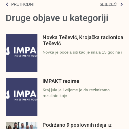
PRETHODNI
SLJEDEĆI
Druge objave u kategoriji
Novka Tešević, Krojačka radionica
Tešević
Novka je počela šiti kad je imala 15 godina i
IMPAKT rezime
Kraj jula je i vrijeme je da rezimiramo
rezultate koje
Podržano 9 poslovnih ideja iz