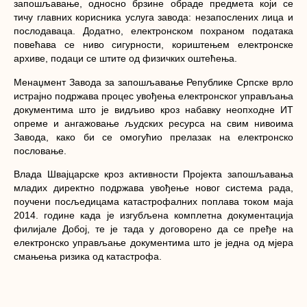
запошљавање, односно брзине обраде предмета који се
тичу главних корисника услуга завода: незапослених лица и
послодаваца. Додатно, електронском похраном података
повећава се ниво сигурности, кориштењем електронске
архиве, подаци се штите од физичких оштећења.
Менаџмент Завода за запошљавање Републике Српске врло
истрајно подржава процес увођења електронског управљања
документима што је видљиво кроз набавку неопходне ИТ
опреме и ангажовање људских ресурса на свим нивоима
Завода, како би се омогућио прелазак на електронско
пословање.
Влада Швајцарске кроз активности Пројекта запошљавања
младих директно подржава увођење новог система рада,
поучени посљедицама катастрофалних поплава током маја
2014. године када је изгубљена комплетна документација
филијале Добој, те је тада у договорено да се пређе на
електронско управљање документима што је једна од мјера
смањења ризика од катастрофа.