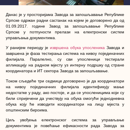
Данас је у просторијама Завода за запошљавање Републике
Српске одржан радни састанак на којем је договорено да од
01.09.2017. године Завод за запошљавање Републике
Српске у потпуности прелази на електронски систем
управљања документима.
У ранијем периоду је
извршена обука упосленика
Завода и
завршена је фаза тестирања система на нивоу појединачних
филијала. Паралелно, су сви упосленици тестирали
апликацију на радном мјесту уз интерну подршку од стране
координатора и ИТ сектора Завода за запошљавање.
Током сљедеће три седмице договорено је да координатори
на нивоу појединачних филијала идентификују мање
недостатке у раду, ако постоје, и да се упосленицима који су
били спријечени да учествују на обука омогући једнодневна
обука коју ће изводити координатори на лицу мјеста у
општинским бироима.
Циљ увођења електронског система за управљање
документима је повећање ефикасности рада Завода за