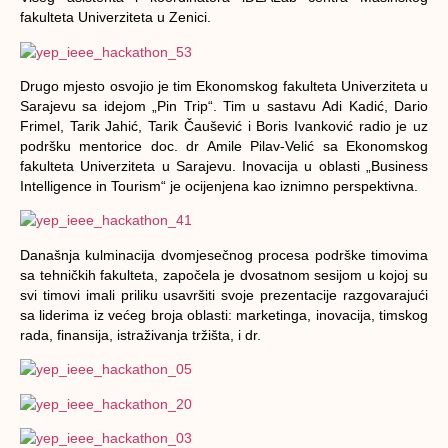
fakulteta Univerziteta u Zenici.
Drugo mjesto osvojio je tim Ekonomskog fakulteta Univerziteta u
Sarajevu sa idejom „Pin Trip“. Tim u sastavu
Adi Kadić
,
Dario
Frimel
,
Tarik Jahić
,
Tarik Čaušević
i
Boris Ivanković
radio je uz
podršku mentorice doc. dr
Amile Pilav-Velić
sa Ekonomskog
fakulteta Univerziteta u Sarajevu. Inovacija u oblasti „Business
Intelligence in Tourism“ je ocijenjena kao iznimno perspektivna.
Današnja kulminacija dvomjesečnog procesa podrške timovima
sa tehničkih fakulteta, započela je dvosatnom sesijom u kojoj su
svi timovi imali priliku usavršiti svoje prezentacije razgovarajući
sa liderima iz većeg broja oblasti: marketinga, inovacija, timskog
rada, finansija, istraživanja tržišta, i dr.