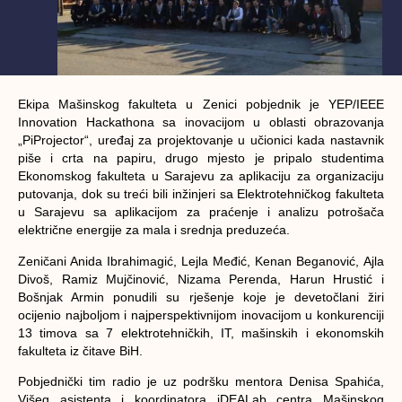
Ekipa
Mašinskog fakulteta u Zenici
pobjednik je YEP/IEEE
Innovation Hackathona sa inovacijom u oblasti obrazovanja
„PiProjector“, uređaj za projektovanje u učionici kada nastavnik
piše i crta na papiru, drugo mjesto je pripalo studentima
Ekonomskog fakulteta u Sarajevu za aplikaciju za organizaciju
putovanja, dok su treći bili inžinjeri sa Elektrotehničkog fakulteta
u Sarajevu sa aplikacijom za praćenje i analizu potrošača
električne energije za mala i srednja preduzeća.
Zeničani Anida Ibrahimagić
,
Lejla Međić
,
Kenan Beganović
,
Ajla
Divoš
,
Ramiz Mujčinović
,
Nizama Perenda
,
Harun Hrustić
i
Bošnjak Armin
ponudili su rješenje koje je devetočlani žiri
ocijenio najboljom i najperspektivnijom inovacijom u konkurenciji
13 timova sa 7 elektrotehničkih, IT, mašinskih i ekonomskih
fakulteta iz čitave BiH.
Pobjednički tim radio je uz podršku mentora
Denisa Spahića
,
Višeg asistenta i koordinatora iDEALab centra Mašinskog