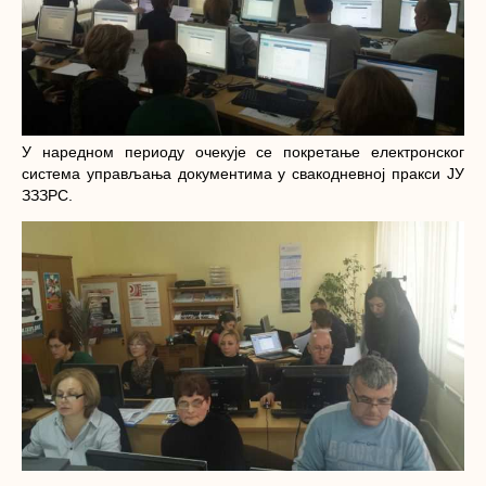
У наредном периоду очекује се покретање електронског
система управљања документима у свакодневној пракси ЈУ
ЗЗЗРС.