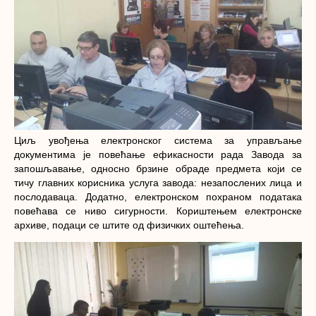
Циљ увођења електронског система за управљање
документима је повећање ефикасности рада Завода за
запошљавање, односно брзине обраде предмета који се
тичу главних корисника услуга завода: незапослених лица и
послодаваца. Додатно, електронском похраном података
повећава се ниво сигурности. Кориштењем електронске
архиве, подаци се штите од физичких оштећења.