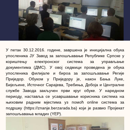
У петак 30.12.2016. године, завршена је иницијална обука
упосленика ЈУ Завод за запошљавање Републике Српске у
кориштењу електронског система за управљање
документима (ДМС). У овој седмици проведена је обука
упосленика филијале и бироа за запошљавање Регије
Приједор. Обуком у Приједору је, након Бања Луке,
Бијељине, Источног Сарајева, Требиња, Добоја и Централне
службе Завода закључен први круг обуке. У наредном
периоду, наставља се усавршавање корисника система на
њиховим радним мјестима уз помоћ online система за
подршку (https://znanje.berzarada.ba) који је развио Пројекат
запошљавања младих (YEP).