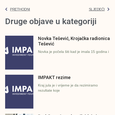
PRETHODNI
SLJEDEĆI
Druge objave u kategoriji
Novka Tešević, Krojačka radionica
Tešević
Novka je počela šiti kad je imala 15 godina i
IMPAKT rezime
Kraj jula je i vrijeme je da rezimiramo
rezultate koje