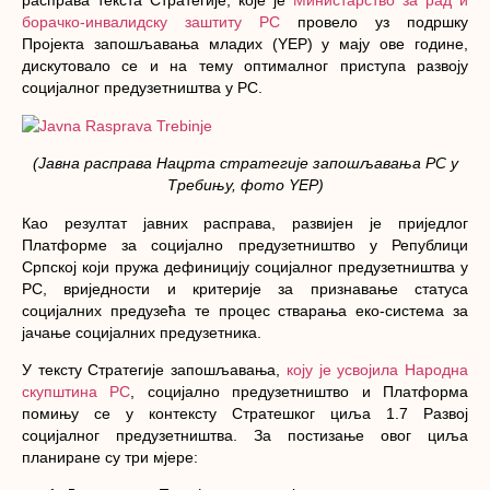
расправа текста Стратегије, које је
Министарство за рад и
борачко-инвалидску заштиту РС
провело уз подршку
Пројекта запошљавања младих (YEP) у мају ове године,
дискутовало се и на тему оптималног приступа развоју
социјалног предузетништва у РС.
(Јавна расправа Нацрта стратегије запошљавања РС у
Требињу, фото YEP)
Као резултат јавних расправа, развијен је приједлог
Платформе за социјално предузетништво у Републици
Српској
који пружа дефиницију социјалног предузетништва у
РС, вриједности и критерије за признавање статуса
социјалних предузећа те процес стварања еко-система за
јачање социјалних предузетника.
У тексту Стратегије запошљавања,
коју је усвојила Народна
скупштина РС
, социјално предузетништво и Платформа
помињу се у контексту Стратешког циља
1.7 Развој
социјалног предузетништва
. За постизање овог циља
планиране су три мјере: