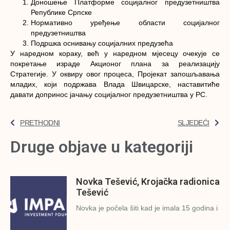
Доношење Платформе социјалног предузетништва
Републике Српске
Нормативно уређење области социјалног
предузетништва
Подршка оснивању социјалних предузећа
У наредном кораку, већ у наредном мјесецу очекује се
покретање израде Акционог плана за реализацију
Стратегије. У оквиру овог процеса, Пројекат запошљавања
младих, који подржава Влада Швицарске, наставитиће
давати допринос јачању социјалног предузетништва у РС.
PRETHODNI
SLJEDEĆI
Druge objave u kategoriji
Novka Tešević, Krojačka radionica
Tešević
Novka je počela šiti kad je imala 15 godina i