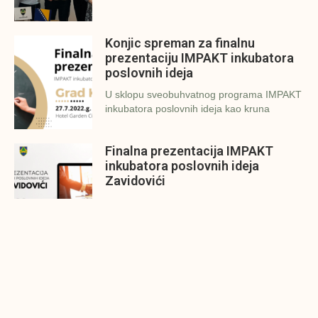
Konjic spreman za finalnu
prezentaciju IMPAKT inkubatora
poslovnih ideja
U sklopu sveobuhvatnog programa IMPAKT
inkubatora poslovnih ideja kao kruna
Finalna prezentacija IMPAKT
inkubatora poslovnih ideja
Zavidovići
Zatvaramo još jedan ciklus IMPAKT
inkubatora u Zavidovićima i to