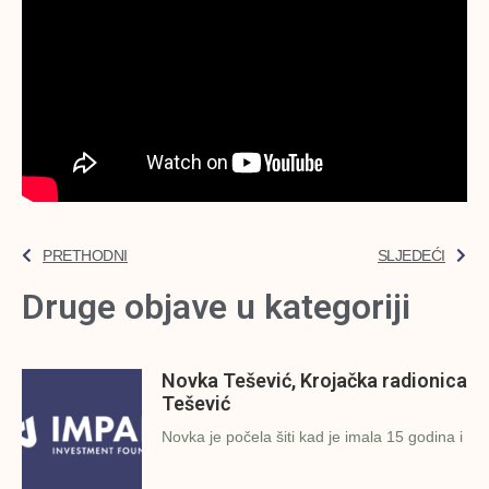
PRETHODNI
SLJEDEĆI
Druge objave u kategoriji
Novka Tešević, Krojačka radionica
Tešević
Novka je počela šiti kad je imala 15 godina i