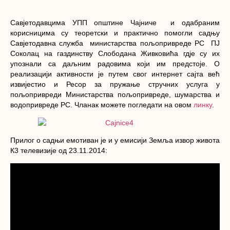
Савјетодавцима УПП општине Чајниче и одабраним
корисницима су теоретски и практично помогли садњу
Савјетодавна служба министарства пољопривреде РС ПЈ
Соколац на газдинству Слободана Живковића гдје су их
упознали са даљним радовима који им предстоје. О
реализацији активности је путем свог интернет сајта већ
извијестио и Ресор за пружање стручних услуга у
пољопривреди Министарства пољопривреде, шумарства и
водопривреде РС. Чланак можете погледати на овом
линку
.
Прилог о садњи емотиван је и у емисији Земља извор живота
К3 телевизије од 23.11.2014: