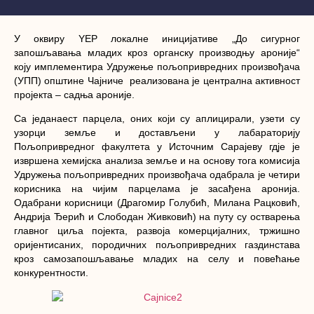
У оквиру YEP локалне иницијативе
„До сигурног
запошљавања младих кроз органску производњу ароније“
коју имплементира Удружење пољопривредних произвођача
(УПП) општине Чајниче реализована је централна активност
пројекта – садња ароније.
Са једанаест парцела, оних који су аплицирали, узети су
узорци земље и достављени у лабараторију
Пољопривредног факултета у Источним Сарајеву гдје је
извршена хемијска анализа земље и на основу тога комисија
Удружења пољопривредних произвођача одабрала је четири
корисника на чијим парцелама је засађена аронија.
Одабрани корисници (Драгомир Голубић, Милана Рацковић,
Андрија Ђерић и Слободан Живковић) на путу су остварења
главног циља појекта, развоја комерцијалних, тржишно
оријентисаних, породичних пољопривредних газдинстава
кроз самозапошљавање младих на селу и повећање
конкурентности.