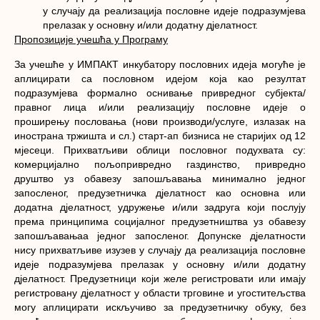
у случају да реализација пословне идеје подразумјева
прелазак у основну и/или додатну дјелатност.
Пропозиције учешћа у Програму
За учешће у ИМПАКТ инкубатору пословних идеја могуће је
аплицирати са пословном идејом која као резултат
подразумјева формално оснивање привредног субјекта/
правног лица и/или реализацију пословне идеје о
проширењу пословања (нови производи/услуге, излазак на
инострана тржишта и сл.) старт-ап бизниса не старијих од 12
мјесеци. Прихватљиви облици пословног подухвата су:
комерцијално пољопривредно газдинство, привредно
друштво уз обавезу запошљавања минимално једног
запосленог, предузетничка дјелатност као основна или
додатна дјелатност, удружење и/или задруга који послују
према принципима социјалног предузетништва уз обавезу
запошљавањаа једног запосленог. Допунске дјелатности
нису прихватљиве изузев у случају да реализација пословне
идеје подразумјева прелазак у основну и/или додатну
дјелатност. Предузетници који желе регистровати или имају
регистровану дјелатност у области трговине и угоститељства
могу аплицирати искључиво за предузетничку обуку, без