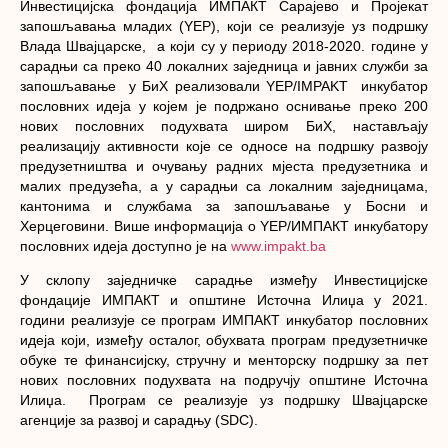
Инвестицијска фондација ИМПАКТ Сарајево и Пројекат
запошљавања младих (YЕP), који се реализује уз подршку
Влада Швajцарске, а који су у периоду 2018-2020. године у
сарадњи са преко 40 локалних заједница и јавних служби за
запошљавање у БиХ реализовали YЕP/IMPAKT инкубатор
пословних идеја у којем је подржано оснивање преко 200
нових пословних подухвата широм БиХ, настављају
реализацију активности које се односе на подршку развоју
предузетништва и очувању радних мјеста предузетника и
малих предузећа, а у сарадњи са локалним заједницама,
кантонима и службама за запошљавање у Босни и
Херцеговини. Више информација о YEP/ИМПАКТ инкубатору
пословних идеја доступно је на
www.impakt.ba
У склопу заједничке сарадње између Инвестицијске
фондације ИМПАКТ и општине Источна Илиџа у 2021.
години реализује се програм ИМПАКТ инкубатор пословних
идеја који, између осталог, обухвата програм предузетничке
обуке те финансијску, стручну и менторску подршку за пет
нових пословних подухвата на подручју општине Источна
Илиџа. Програм се реализује уз подршку Швајцарске
агенције за развој и сарадњу (SDC).