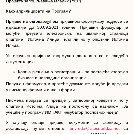
Пројекта запошљавања младих (YЕР).
Како априлицирати на Програм?
Пријаве на одговарајућем пријавном формулару подносе се
најкасније до 30.09.2021 године. Пријавни формулар је
могуће преузети електронски, на званичној страници
општине Источна Илиџа или лично у општини Источна
Илиџа.
Уз испуњен пријавни формулар доставља се и следећа
документација:
Копија рјешења о регистрацији – за постојеће старт-ап
бизнисе и невладине организације.
Попуњен формулар и пратеће документе могуће је предати
у писменој форми и онлајн форми.
Писмена пријава се предаје у затвореној коверти и то у
општини Источна Илиџа на протоколу са назнаком „За
учешће у програму ИМПАКТ инкубатор пословних идеја“.
У случају онлајн пријаве, документи се скенирају и
достављају путем е-поште:
privreda@istocnailidza.net
са