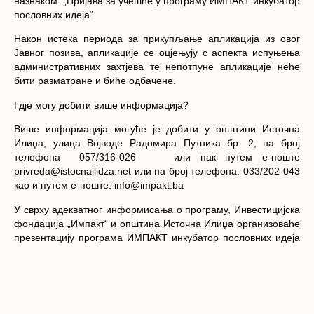
назнаком: „Пријава за учешће у програму ИМПАКТ инкубатор
пословних идеја“.
Након истека периода за прикупљање апликација из овог
Јавног позива, апликације се оцјењују с аспекта испуњења
административних захтјева те непотпуне апликације неће
бити разматране и биће одбачене.
Гдје могу добити више информација?
Више информација могуће је добити у општини Источна
Илиџа, улица Војводе Радомира Путника бр. 2, на број
телефона 057/316-026 или пак путем е-поште
privreda@istocnailidza.net или на број телефона: 033/202-043
као и путем е-поште: info@impakt.ba
У сврху адекватног информисања о програму, Инвестицијска
фондација „Импакт“ и општина Источна Илиџа организоваће
презентацију програма ИМПАКТ инкубатор пословних идеја
која ће се одржати 23.09.2021.године у 11.00 сати у сали
општине Источна Илиџа.
Овим путем позивају се сви заинтересовани грађани да
присуствују презентацији.