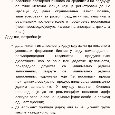
власници постојећег бизниса са сједиштем на подручју
општине Источна Илиџа који је регистрован до 12
мјесеци од дана објављивања јавног позива,
заинтересовани за развој предузетничких вјештина и
реализацију пословне идеје о проширењу пословања
(нови производи/услуге, излазак на инострана тржишта
и сл.).
Додатно, потребно је
да апликант има пословну идеју коју жели да покрене и
успостави формални бизнис у виду комерцијалног
пољопривредног газдинства, предузетничке
дјелатности као основне или додатне дјелатности,
привредног друштва са минимално једним
запосленим, задруге са минимално једним
запосленим, удружења које ће пословати према
принципима социјалног предузетништва са минимално
једним запосленим. У случају старт-ап бизниса
неопходно је да се реализацијом пословне идеје
осигура запошљавање најмање једне особе на период
од шест мјесеци;
да апликант припада једној или више циљних група
како је наведено испод;