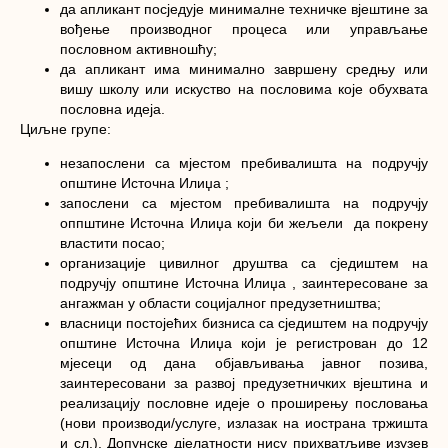
да апликант посједује минималне техничке вјештине за
вођење производног процеса или управљање
пословном активношћу;
да апликант има минимално завршену средњу или
вишу школу или искуство на пословима које обухвата
пословна идеја.
Циљне групе:
незапослени са мјестом пребивалишта на подручју
општине Источна Илиџа ;
запослени са мјестом пребивалишта на подручју
оппштине Источна Илиџа који би жељели да покрену
властити посао;
организације цивилног друштва са сједиштем на
подручју општине Источна Илиџа , заинтересоване за
ангажман у области социјалног предузетништва;
власници постојећих бизниса са сједиштем на подручју
општине Источна Илиџа који је регистрован до 12
мјесеци од дана објављивања јавног позива,
заинтересовани за развој предузетничких вјештина и
реализацију пословне идеје о проширењу пословања
(нови производи/услуге, излазак на иострана тржишта
и сл.). Допунске дјелатности нису прихватљиве изузев