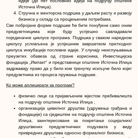
идеје (до пет пословних идеја на подручју општине
Источна Илиџа).
Стручна и менторска подршка у даљем расту и развоју
бизниса у складу са процјењеним потребама.
Све побројане форме подршке ће бити понуђене само оним
предузетницима који буду успјешно савладавали
појединачне циклусе програма. Подршка у сваком наредном
циклусу условљена је успјешним завршетком претходног
циклуса инкубације пословне идеје. У случају неиспуњавања
преузетих обавеза од стране корисника, Инвестицијска
фондација „Импакт“ и представници општине Источна Илиџа
задржавају право да у било ком тренутку искључе било којег
предузетника из процеса пружања подршке.
Ко може аплицирати за програм
?
физичко лице са пријављеним мјестом пребивалишта
на подручју општине Источна Илиџа ;
организација цивилног друштва (удружења грађана и
фондације) са сједиштем на подручју општине Источна
Илиџа, заинтересоване за покретање социјалних/
друштвених предузетничких подухвата у виду
привредних друштава односно формалног бизниса;