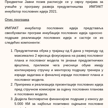
Предметни Јавни позив расписује се у сврху пријава за
учешће у програму развоја предузетништва ИМПАКТ
инкубатор пословних идеја 2021.
Опис програма
ИМПАКТ инкубатор пословних идеја представља
свеобухватан програм инкубације пословних идеја односно
подршке реализацији пословних идеја и састоји се из
следећих компоненти:
Предузетничка обука у трајању од 6 дана у периоду од
максимално 2 мјесеца фокусирана на развој пословног
плана и пословног модела те јачање предузетничких
вјештина, приликом чега учесници обуке имају
континуирану стручну и менторску подршку тренера у
изради задатака и финалној изради пословног плана и
пословног модела.
Припрема и реализација презентације пословних идеја
пред стручном комисијом за оцјену пословних планова
и пословних модела.
Додјела бесповратне финансијске подршке у износу до
5.000 КМ за најбоље позитивно оцјењене пословне