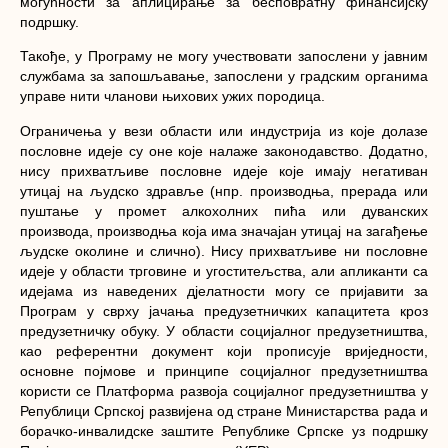
могућности за аплицирање за бесповратну финансијску
подршку.
Такође, у Програму не могу учествовати запослени у јавним
службама за запошљавање, запослени у градским органима
управе нити чланови њихових ужих породица.
Ограничења у вези области или индустрија из које долазе
пословне идеје су оне које налаже законодавство. Додатно,
нису прихватљиве пословне идеје које имају негативан
утицај на људско здравље (нпр. производња, прерада или
пуштање у промет алкохолних пића или дуванских
производа, производња која има значајан утицај на загађење
људске околине и слично). Нису прихватљиве ни пословне
идеје у области трговине и угоститељства, али апликанти са
идејама из наведених дјелатности могу се пријавити за
Програм у сврху јачања предузетничких капацитета кроз
предузетничку обуку. У области социјалног предузетништва,
као референтни документ који прописује вриједности,
основне појмове и принципе социјалног предузетништва
користи се Платформа развоја социјалног предузетништва у
Републици Српској развијена од стране Министарства рада и
борачко-инвалидске заштите Републике Српске уз подршку