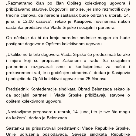
„Razmatramo član po član Opšteg kolektivnog ugovora i
približavamo stavove. Dogovorili smo se, jer smo razmotrili dvije
trećine članova, da naredni sastanak bude održan u utorak, 14.
juna, u 12.00 časova“
, rekao je Kasipović novinarima nakon
sastanka predstavnika Vlade Srpske i socijalnih partnera.
On očekuje da bi do kraja naredne sedmice mogao da bude
postignut dogovor o Opštem kolektivnom ugovoru.
„Ukoliko ne bi bilo dogovora Vlada Srpske će preduzimati korake
i mjere koji su propisani Zakonom o radu. Sa socijalnim
partnerima razgovarali smo o koeficijentima za noćni i
prekovremeni rad, te o godišnjim odmorima“
, dodao je Kasipović
i podsjetio da Opšti kolektivni ugovor ima 25 članova.
Predsjednik Konfederacije sindikata Obrad Belenzada rekao je
da socijalni partneri i Vlada Srpske približavaju stavove o
opštem kolektivnom ugovoru.
„Nastavljamo pregovore u utorak, 14. juna, i to je sve što mogu
da kažem“
, dodao je Belenzada.
Sastanku su prisustvovali predstavnici Vlade Republike Srpske,
Unije udruženja poslodavaca, Saveza sindikata Republike