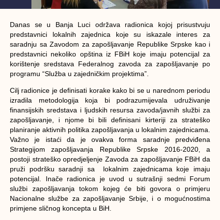
Danas se u Banja Luci održava radionica kojoj prisustvuju
predstavnici lokalnih zajednica koje su iskazale interes za
saradnju sa Zavodom za zapošljavanje Republike Srpske kao i
predstavnici nekoliko opština iz FBiH koje imaju potencijal za
korištenje sredstava Federalnog zavoda za zapošljavanje po
programu “Služba u zajedničkim projektima”.
Cilj radionice je definisati korake kako bi se u narednom periodu
izradila metodologija koja bi podrazumijevala udruživanje
finansijskih sredstava i ljudskih resursa zavoda/javnih službi za
zapošljavanje, i njome bi bili definisani kirteriji za strateško
planiranje aktivnih politika zapošljavanja u lokalnim zajednicama.
Važno je istaći da je ovakva forma saradnje predviđena
Strategijom zapošljavanja Republike Srpske 2016-2020, a
postoji strateško opredjeljenje Zavoda za zapošljavanje FBiH da
pruži podršku saradnji sa lokalnim zajednicama koje imaju
potencijal. Inače radionica je uvod u sutrašnji sedmi Forum
službi zapošljavanja tokom kojeg će biti govora o primjeru
Nacionalne službe za zapošljavanje Srbije, i o mogućnostima
primjene sličnog koncepta u BiH.