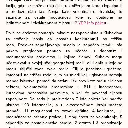
Saznajte kako mogu mladi umjetnici otputovati na trening u
Italiju, gdje se možete uključiti u takmičenje za izradu logotipa ili
u preduzetnička takmičenja, kako volontirati u Hrvatskoj, te
saznajte za ostale mogućnosti koje su dostupne na
jedinstvenom i ekskluzivnom mjestu u
7 YEP Info paket
u
.
Da bi se dodatno pomoglo
mladim nezaposlenima u Klubovima
za traženje posla da postanu konkurentniji na tržištu
rada,
Projekat zapošljavanja mladih je započeo izradu Info
paketa pregledom ponuda za učešće u dodatnim i
međunarodnim projektima u kojima članovi Klubova mogu
učestvovati u svojoj užoj geografskoj regiji, ali i onih u koje se
mogu uključiti izvan svoje regije. Cilj je posebno ugroženoj
kategoriji na tržištu rada, a to su mladi koji uglavnom nemaju
radnog iskustva, pomoći da steknu iskustvo kroz rad u civilnom
sektoru, volonterskim programima u BiH i inostranstvu,
kursevima, sezonskim poslovima, a koji će povećati njihovu
zapošljivost. Do sada je proizvedeno 7 Info paketa koji sadrže
ukupno 198 informacije, a u ovosedmičnom broju možete
pronaći
11 mogućnosti za razvoj vještina, 4 konkursa, 1
mogućnost za sticanje prakse, 1 mogućnost za volontiranje, 5
stipendija za postdiplomske studije, 2 granta i 3
organizacije