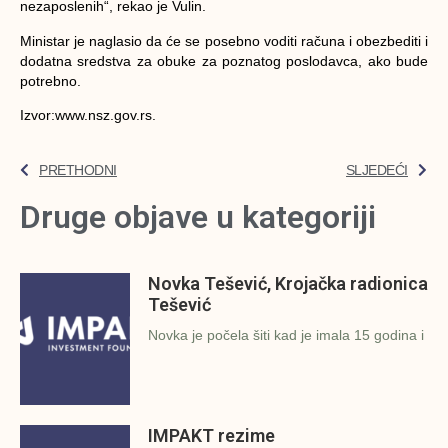
nezaposlenih“, rekao je Vulin.
Ministar je naglasio da će se posebno voditi računa i obezbediti i
dodatna sredstva za obuke za poznatog poslodavca, ako bude
potrebno.
Izvor:www.nsz.gov.rs.
PRETHODNI
SLJEDEĆI
Druge objave u kategoriji
Novka Tešević, Krojačka radionica
Tešević
Novka je počela šiti kad je imala 15 godina i
IMPAKT rezime