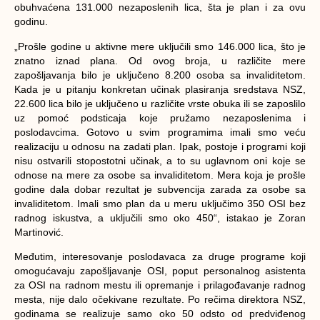
obuhvaćena 131.000 nezaposlenih lica, šta je plan i za ovu
godinu.
„Prošle godine u aktivne mere uključili smo 146.000 lica, što je
znatno iznad plana. Od ovog broja, u različite mere
zapošljavanja bilo je uključeno 8.200 osoba sa invaliditetom.
Kada je u pitanju konkretan učinak plasiranja sredstava NSZ,
22.600 lica bilo je uključeno u različite vrste obuka ili se zaposlilo
uz pomoć podsticaja koje pružamo nezaposlenima i
poslodavcima. Gotovo u svim programima imali smo veću
realizaciju u odnosu na zadati plan. Ipak, postoje i programi koji
nisu ostvarili stopostotni učinak, a to su uglavnom oni koje se
odnose na mere za osobe sa invaliditetom. Mera koja je prošle
godine dala dobar rezultat je subvencija zarada za osobe sa
invaliditetom. Imali smo plan da u meru uključimo 350 OSI bez
radnog iskustva, a uključili smo oko 450“, istakao je Zoran
Martinović.
Međutim, interesovanje poslodavaca za druge programe koji
omogućavaju zapošljavanje OSI, poput personalnog asistenta
za OSI na radnom mestu ili opremanje i prilagođavanje radnog
mesta, nije dalo očekivane rezultate. Po rečima direktora NSZ,
godinama se realizuje samo oko 50 odsto od predviđenog