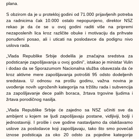
plana.
S obzirom da je u protekloj godini od 71.000 prijavljenih potreba
za radnicima čak 10.000 ostalo nepopunjeno, direktor NSZ
rekao je da će se u ovoj godini raditi više na pripremi
nezaposlenih lica kroz različite obuke i motivaciju da prihvate
ponuđeni posao, ali i uticati na poslodavce da podignu nivo
uslova rada.
„Vlada Republike Srbije dodelila je značajna sredstva za
podsticanje zapošljavanja u ovoj godini“, istakao je ministar Vulin
i dodao da se Sporazumom Nacionalna služba obavezala da će
kroz aktivne mere zapošljavanja potrošiti 95 odsto dodeljenih
sredstava. U odnosu na prošlu godinu, važna novina je
uvođenje novih ugroženih kategorija na tržištu rada i subvencija
za zapošljavanje dece palih boraca, žrtava trgovine ljudima i
žrtava porodičnog nasilja.
„Vlada Republike Srbije će zajedno sa NSZ učiniti sve da
ambijent u kojem se ljudi zapošljavaju postane, vidljiviji, bolji i
jednostavniji. I prošle i ove godine nastavljamo da olakšavamo
uslove za poslodavce koji zapošljavaju, tako što smo povećali
iznose podsticaja za oko 20 odsto za pojedine kategorije