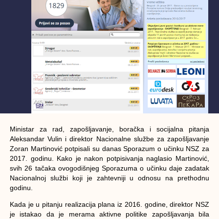
Ministar za rad, zapošljavanje, boračka i socijalna pitanja
Aleksandar Vulin i direktor Nacionalne službe za zapošljavanje
Zoran Martinović potpisali su danas Sporazum o učinku NSZ za
2017. godinu. Kako je nakon potpisivanja naglasio Martinović,
svih 26 tačaka ovogodišnjeg Sporazuma o učinku daje zadatak
Nacionalnoj službi koji je zahtevniji u odnosu na prethodnu
godinu.
Kada je u pitanju realizacija plana iz 2016. godine, direktor NSZ
je istakao da je merama aktivne politike zapošljavanja bila