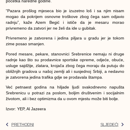
početka naredne godine.
“Pazara prošlog mjeseca bio je izuzetno loš i sa njim nisam
mogao da pokrijem osnovne troškove zbog čega sam odjavio
radnju”, kaže Azem Begić i ističe da je mesaru morao
privremeno da zatvori jer ne želi da ide u gubitak.
Privremeno je zatvorena i jedina piljara u gradu jer je tokom
zime posao smanjen.
Pored mesare, pekare, stanovnici Srebrenice nemaju ni druge
radnje kao što su prodavnice sportske opreme, odjeće, obuće,
usluge sajdžije, zlatara, krojača zbog čega moraju da putuju do
obližnjih gradova u našoj zemlji ali i susjednoj Srbiji, a nedavno
je zatvorena jedina trafika gdje se prodavala štampa.
Već petnaest godina na hiljade ljudi svakodnevno napušta
Srebrenicu u potrazi za poslom, boljim društvenim i socijalnim
životom, ali i bez optimizma da u ovom mjestu može biti bolje.
Izvor: YEP, Al Jazeera
PRETHODNI
SLJEDEĆI