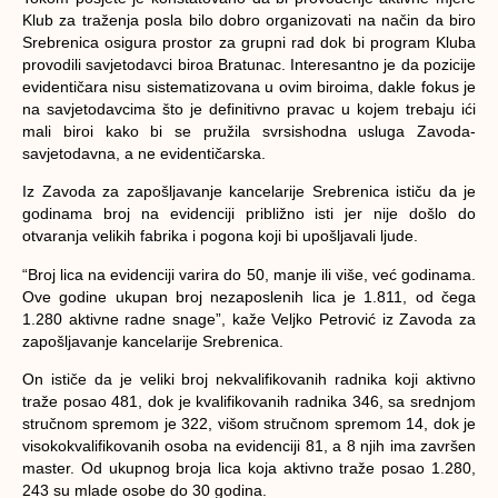
Klub za traženja posla bilo dobro organizovati na način da biro
Srebrenica osigura prostor za grupni rad dok bi program Kluba
provodili savjetodavci biroa Bratunac. Interesantno je da pozicije
evidentičara nisu sistematizovana u ovim biroima, dakle fokus je
na savjetodavcima što je definitivno pravac u kojem trebaju ići
mali biroi kako bi se pružila svrsishodna usluga Zavoda-
savjetodavna, a ne evidentičarska.
Iz Zavoda za zapošljavanje kancelarije Srebrenica ističu da je
godinama broj na evidenciji približno isti jer nije došlo do
otvaranja velikih fabrika i pogona koji bi upošljavali ljude.
“Broj lica na evidenciji varira do 50, manje ili više, već godinama.
Ove godine ukupan broj nezaposlenih lica je 1.811, od čega
1.280 aktivne radne snage”, kaže Veljko Petrović iz Zavoda za
zapošljavanje kancelarije Srebrenica.
On ističe da je veliki broj nekvalifikovanih radnika koji aktivno
traže posao 481, dok je kvalifikovanih radnika 346, sa srednjom
stručnom spremom je 322, višom stručnom spremom 14, dok je
visokokvalifikovanih osoba na evidenciji 81, a 8 njih ima završen
master. Od ukupnog broja lica koja aktivno traže posao 1.280,
243 su mlade osobe do 30 godina.