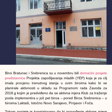
Biroi Bratunac i Srebrenica su u novembru bili
domaćini posjete
predstavnice
Projekta zapošljavanja mladih (YEP) koja je za cilj
imala procjenu trenutnog stanja u ovim biroima kako bi se
planirale aktivnosti u skladu sa Programom rada Zavoda za
2018.g kojim je predviđeno da se aktivna mjera Klub za traženje
posla implementira u još pet biroa – pored Biroa Srebrenica – u
biroima Laktaši, Istočno Novo Sarajevo, Prnjavor i Foča.
Tokom posjete je konstatovano da bi provođenje aktivne mjere