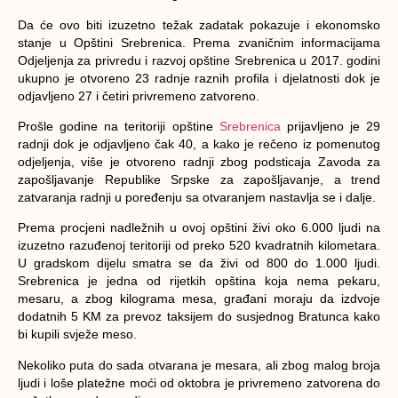
Da će ovo biti izuzetno težak zadatak pokazuje i ekonomsko
stanje u Opštini Srebrenica. Prema zvaničnim informacijama
Odjeljenja za privredu i razvoj opštine Srebrenica u 2017. godini
ukupno je otvoreno 23 radnje raznih profila i djelatnosti dok je
odjavljeno 27 i četiri privremeno zatvoreno.
Prošle godine na teritoriji opštine
Srebrenica
prijavljeno je 29
radnji dok je odjavljeno čak 40, a kako je rečeno iz pomenutog
odjeljenja, više je otvoreno radnji zbog podsticaja Zavoda za
zapošljavanje Republike Srpske za zapošljavanje, a trend
zatvaranja radnji u poređenju sa otvaranjem nastavlja se i dalje.
Prema procjeni nadležnih u ovoj opštini živi oko 6.000 ljudi na
izuzetno razuđenoj teritoriji od preko 520 kvadratnih kilometara.
U gradskom dijelu smatra se da živi od 800 do 1.000 ljudi.
Srebrenica je jedna od rijetkih opština koja nema pekaru,
mesaru, a zbog kilograma mesa, građani moraju da izdvoje
dodatnih 5 KM za prevoz taksijem do susjednog Bratunca kako
bi kupili svježe meso.
Nekoliko puta do sada otvarana je mesara, ali zbog malog broja
ljudi i loše platežne moći od oktobra je privremeno zatvorena do