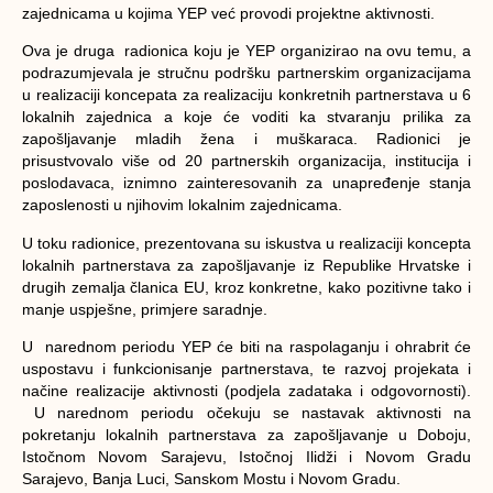
zajednicama u kojima YEP već provodi projektne aktivnosti.
Ova je druga radionica koju je YEP organizirao na ovu temu, a
podrazumjevala je stručnu podršku partnerskim organizacijama
u realizaciji koncepata za realizaciju konkretnih partnerstava u 6
lokalnih zajednica a koje će voditi ka stvaranju prilika za
zapošljavanje mladih žena i muškaraca. Radionici je
prisustvovalo više od 20 partnerskih organizacija, institucija i
poslodavaca, iznimno zainteresovanih za unapređenje stanja
zaposlenosti u njihovim lokalnim zajednicama.
U toku radionice, prezentovana su iskustva u realizaciji koncepta
lokalnih partnerstava za zapošljavanje iz Republike Hrvatske i
drugih zemalja članica EU, kroz konkretne, kako pozitivne tako i
manje uspješne, primjere saradnje.
U narednom periodu YEP će biti na raspolaganju i ohrabrit će
uspostavu i funkcionisanje partnerstava, te razvoj projekata i
načine realizacije aktivnosti (podjela zadataka i odgovornosti).
U narednom periodu očekuju se nastavak aktivnosti na
pokretanju lokalnih partnerstava za zapošljavanje u Doboju,
Istočnom Novom Sarajevu, Istočnoj Ilidži i Novom Gradu
Sarajevo, Banja Luci, Sanskom Mostu i Novom Gradu.