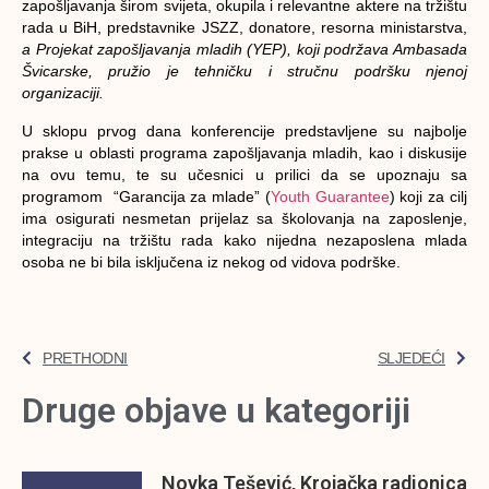
zapošljavanja širom svijeta, okupila i relevantne aktere na tržištu
rada u BiH, predstavnike JSZZ, donatore, resorna ministarstva,
a Projekat zapošljavanja mladih (YEP), koji podržava Ambasada
Švicarske, pružio je tehničku i stručnu podršku njenoj
organizaciji.
U sklopu prvog dana konferencije predstavljene su najbolje
prakse u oblasti programa zapošljavanja mladih, kao i diskusije
na ovu temu, te su učesnici u prilici da se upoznaju sa
programom “Garancija za mlade” (
Youth Guarantee
) koji za cilj
ima osigurati nesmetan prijelaz sa školovanja na zaposlenje,
integraciju na tržištu rada kako nijedna nezaposlena mlada
osoba ne bi bila isključena iz nekog od vidova podrške.
PRETHODNI
SLJEDEĆI
Druge objave u kategoriji
Novka Tešević, Krojačka radionica