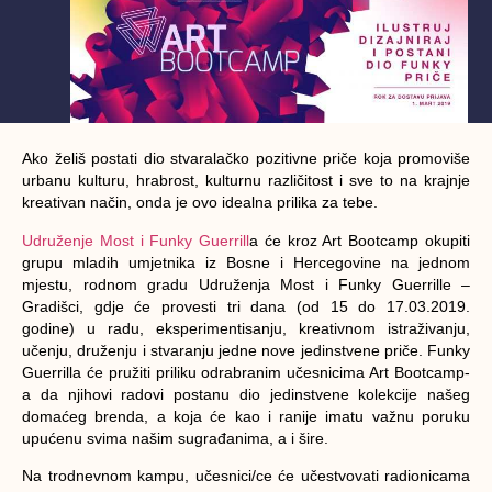
Ako želiš postati dio stvaralačko pozitivne priče koja promoviše
urbanu kulturu, hrabrost, kulturnu različitost i sve to na krajnje
kreativan način, onda je ovo idealna prilika za tebe.
Udruženje Most i Funky Guerrill
a će kroz Art Bootcamp okupiti
grupu mladih umjetnika iz Bosne i Hercegovine na jednom
mjestu, rodnom gradu Udruženja Most i Funky Guerrille –
Gradišci, gdje će provesti tri dana (od 15 do 17.03.2019.
godine) u radu, eksperimentisanju, kreativnom istraživanju,
učenju, druženju i stvaranju jedne nove jedinstvene priče. Funky
Guerrilla će pružiti priliku odrabranim učesnicima Art Bootcamp-
a da njihovi radovi postanu dio jedinstvene kolekcije našeg
domaćeg brenda, a koja će kao i ranije imatu važnu poruku
upućenu svima našim sugrađanima, a i šire.
Na trodnevnom kampu, učesnici/ce će učestvovati radionicama