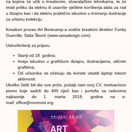
na kojima će učiti o kreativnim, stvaralačkim tehnikama, te će
imati priliku da steknu ili usavrše vještine korištenja alata za rad
u dizajnu kao i da steknu praktično iskustvo u kreiranju ilustracije
za urbanu kolekciju.
Kreativni proces Art Bootcamp-a vodiće kreativni direktor Funky
Guerrille, Saša Škorić (www.sasadesign.com).
Uslovi/kriteriji za prijavu:
Stariji od 18. godina;
Imaju iskustvo u grafičkom dizajnu, ilustracijama, uličnim
grafitima;
Od učesnika se očekuju da koriste vlastiti laptop tokom
aktivnosti.
Ukoliko želiš biti dio ove priče, pošalji nam svoj CV, motivaciono
pismo koje sadrži do 400 riječi kao i portofio sa radovima
najkasnije do 1. marta 2019. godine na e-
mail: office@nvomost.org