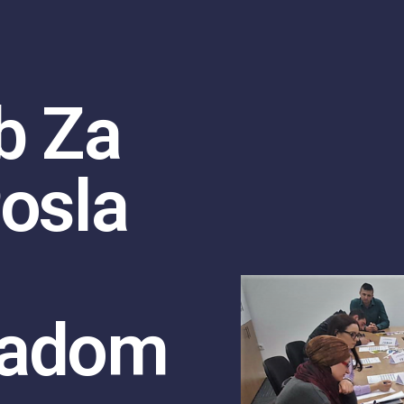
b Za
Posla
Radom