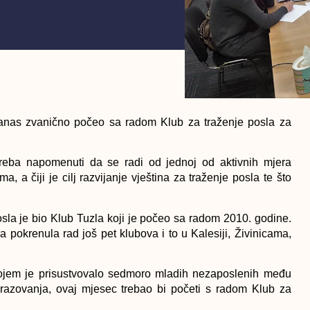
danas zvanično počeo sa radom Klub za traženje posla za
treba napomenuti da se radi od jednoj od aktivnih mjera
a čiji je cilj razvijanje vještina za traženje posla te što
sla je bio Klub Tuzla koji je počeo sa radom 2010. godine.
pokrenula rad još pet klubova i to u Kalesiji, Živinicama,
kojem je prisustvovalo sedmoro mladih nezaposlenih među
obrazovanja, ovaj mjesec trebao bi početi s radom Klub za