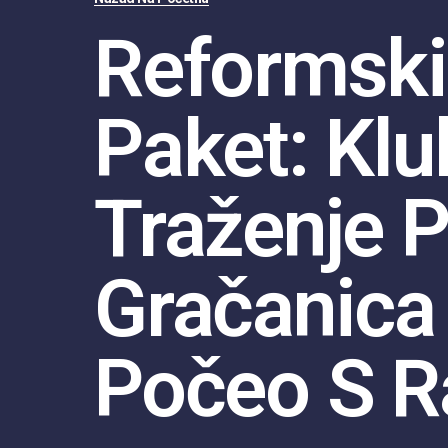
Reformski
Paket: Klu
Traženje 
Gračanica
Počeo S 