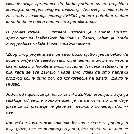
iskazali svoju spremnost da budu partneri ovom projektu i
finansijski pomognu njegovu realizaciju. Arifović je istakao da je
za izradu i testiranje jednog ZEN3D printera potrebno sedam
dana te da se nakon toga može isporučiti kupcu.
U projekt izrade 3D printera uključen je i Harun Hrustić,
apsolovent na Mašinskom fakultetu u Zenici, kojem je izrada
ovog projekta unijela živost u svakodnevincu.
“Zbog ovog projekta sam se rano budio ujutro i jedva čekao da
dođem ovdje i da zajedno radimo na njemu, a svi bismo veoma
kasno izlazili s fakulteta svojim kućama. Najveća satisfakcija je
bila kada se sve završilo i kada smo vidjeli da smo napravili
proizvod koji je puno bolji od konkurencije na tržištu”, izjavio je
Hrustić.
Jedna od najznačajnijih karakteristika ZEN3D uređaja, a koja ga
razlikuje od većine konkurencije, je ta da osim što ima dvije
glave za 3D printanje, te glave se i neovisno pomjeraju duž X-
ose.
Kod većine konkurencije koja također ima sisteme za printanje s
dvije glave, one se pomjeraju zajedno, bez obzira na to koja se