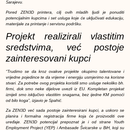
Sarajevu.
Pored ZEN3D printera, cilj ovih mladih ljudi je ponuditi
potencijalnim kupcima i set usluga koje će uključivati edukaciju,
materijale za printanje i servisnu podršku.
Projekt realizirali vlastitim
sredstvima, već postoje
zainteresovani kupci
“Trudimo se da kroz ovakve projekte okupimo talentovane i
vrijedne pojedince te da vrijeme i energiju usmjerimo na korisne
stvari. Za potrebe ovog projekta koristili smo usluge nekoliko bh.
firmi, dok smo neke dijelove uvezli iz EU. Kompletan projekat
iznijeli smo isključivo vlastitim snagama, bez ijedne KM pomoći
od bilo koga”, izjavio je Spahić.
Za ZEN3D već sada postoje zainteresirani kupci, a uskoro se
planira i formalna registracija firme koja će proizvoditi ove
uređaje. ZEN3D potencijal prepoznat je i od strane Youth
Employment Project (YEP) i Ambasade Švicarske u BiH, koji su