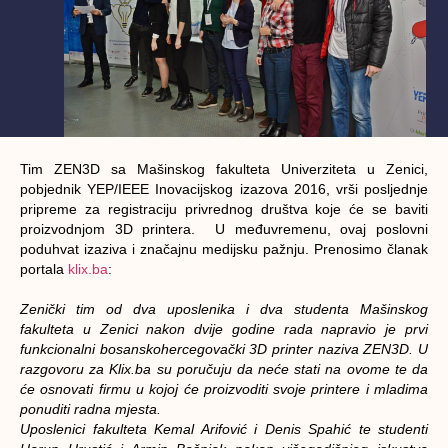
Tim ZEN3D sa Mašinskog fakulteta Univerziteta u Zenici,
pobjednik YEP/IEEE Inovacijskog izazova 2016, vrši posljednje
pripreme za registraciju privrednog društva koje će se baviti
proizvodnjom 3D printera. U međuvremenu, ovaj poslovni
poduhvat izaziva i značajnu medijsku pažnju. Prenosimo članak
portala
klix.ba
:
Zenički tim od dva uposlenika i dva studenta Mašinskog
fakulteta u Zenici nakon dvije godine rada napravio je prvi
funkcionalni bosanskohercegovački 3D printer naziva ZEN3D. U
razgovoru za Klix.ba su poručuju da neće stati na ovome te da
će osnovati firmu u kojoj će proizvoditi svoje printere i mladima
ponuditi radna mjesta.
Uposlenici fakulteta Kemal Arifović i Denis Spahić te studenti