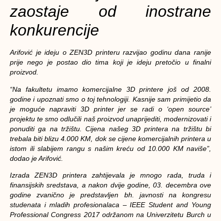
zaostaje od inostrane
konkurencije
Arifović je ideju o ZEN3D printeru razvijao godinu dana ranije
prije nego je postao dio tima koji je ideju pretočio u finalni
proizvod.
“Na fakultetu imamo komercijalne 3D printere još od 2008.
godine i upoznati smo o toj tehnologiji. Kasnije sam primijetio da
je moguće napraviti 3D printer jer se radi o ‘open source’
projektu te smo odlučili naš proizvod unaprijediti, modernizovati i
ponuditi ga na tržištu. Cijena našeg 3D printera na tržištu bi
trebala biti blizu 4.000 KM, dok se cijene komercijalnih printera u
istom ili slabijem rangu s našim kreću od 10.000 KM naviše”,
dodao je Arifović.
Izrada ZEN3D printera zahtijevala je mnogo rada, truda i
finansijskih sredstava, a nakon dvije godine, 03. decembra ove
godine zvanično je predstavljen bh. javnosti na kongresu
studenata i mladih profesionalaca – IEEE Student and Young
Professional Congress 2017 održanom na Univerzitetu Burch u