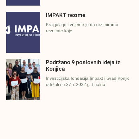
IMPAKT rezime
Kraj jula je i vrijeme je da rezimiramo
rezultate koje
Podržano 9 poslovnih ideja iz
Konjica
Investicijska fondacija Impakt i Grad Konjic
održali su 27.7.2022.g. finalnu
Završena prezentacija poslovnih
ideja u Zavidovićima
Investicijska fondacija Impakt i Grad
Zavidovići održali su danas (26.7.2022.g.)