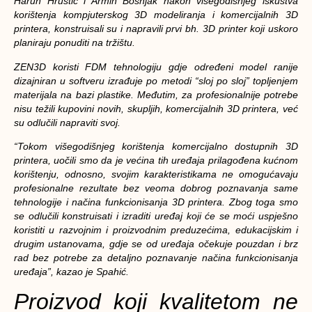
Harun Hrustić i Armin Bošnjak nakon višegodišnjeg iskustva
korištenja kompjuterskog 3D modeliranja i komercijalnih 3D
printera, konstruisali su i napravili prvi bh. 3D printer koji uskoro
planiraju ponuditi na tržištu.
ZEN3D koristi FDM tehnologiju gdje određeni model ranije
dizajniran u softveru izrađuje po metodi “sloj po sloj” topljenjem
materijala na bazi plastike. Međutim, za profesionalnije potrebe
nisu težili kupovini novih, skupljih, komercijalnih 3D printera, već
su odlučili napraviti svoj.
“Tokom višegodišnjeg korištenja komercijalno dostupnih 3D
printera, uočili smo da je većina tih uređaja prilagođena kućnom
korištenju, odnosno, svojim karakteristikama ne omogućavaju
profesionalne rezultate bez veoma dobrog poznavanja same
tehnologije i načina funkcionisanja 3D printera. Zbog toga smo
se odlučili konstruisati i izraditi uređaj koji će se moći uspješno
koristiti u razvojnim i proizvodnim preduzećima, edukacijskim i
drugim ustanovama, gdje se od uređaja očekuje pouzdan i brz
rad bez potrebe za detaljno poznavanje načina funkcionisanja
uređaja”, kazao je Spahić.
Proizvod koji kvalitetom ne