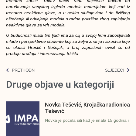
trenutno koristi. Takav način rada najčešće dovodi do
narušavanja vanjskog izgleda modela materijalom koji curi iz
trenutno neaktivne glave, a u nekim slučajevima i do fizičkog
oštećenja ili odvajanja modela s radne površine zbog zapinjanja
neaktivne glave za vrh modela.
U budućnosti mladi tim ljudi ima za cilj u svojoj firmi zapošljavati
mlade i perspektivne studente koji su željni znanja i iskustva koje
su okusili Hrustić i Bošnjak, a broj zaposlenih ovisit će od
prodaje uređaja i interesovanja tržišta.
PRETHODNI
SLJEDEĆI
Druge objave u kategoriji
Novka Tešević, Krojačka radionica
Tešević
Novka je počela šiti kad je imala 15 godina i