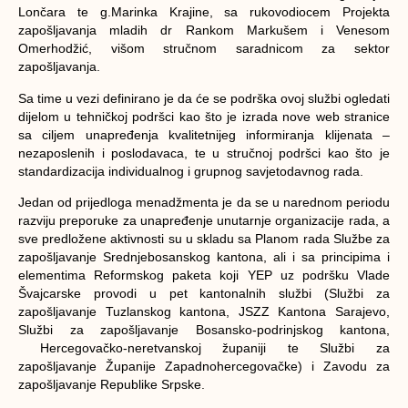
Lončara te g.Marinka Krajine, sa rukovodiocem Projekta
zapošljavanja mladih dr Rankom Markušem i Venesom
Omerhodžić, višom stručnom saradnicom za sektor
zapošljavanja.
Sa time u vezi definirano je da će se podrška ovoj službi ogledati
dijelom u tehničkoj podršci kao što je izrada nove web stranice
sa ciljem unapređenja kvalitetnijeg informiranja klijenata –
nezaposlenih i poslodavaca, te u stručnoj podršci kao što je
standardizacija individualnog i grupnog savjetodavnog rada.
Jedan od prijedloga menadžmenta je da se u narednom periodu
razviju preporuke za unapređenje unutarnje organizacije rada, a
sve predložene aktivnosti su u skladu sa Planom rada Službe za
zapošljavanje Srednjebosanskog kantona, ali i sa principima i
elementima Reformskog paketa koji YEP uz podršku Vlade
Švajcarske provodi u pet kantonalnih službi (Službi za
zapošljavanje Tuzlanskog kantona, JSZZ Kantona Sarajevo,
Službi za zapošljavanje Bosansko-podrinjskog kantona,
Hercegovačko-neretvanskoj županiji te Službi za
zapošljavanje Županije Zapadnohercegovačke) i Zavodu za
zapošljavanje Republike Srpske.