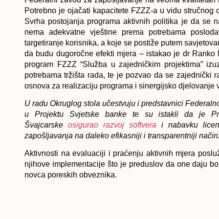
Potrebno je ojačati kapacitete FZZZ-a u vidu stručnog 
Svrha postojanja programa aktivnih politika je da se 
nema adekvatne vještine prema potrebama poslodavc
targetiranje korisnika, a koje se postiže putem savjetov
da budu dugoročne efekti mjera – istakao je dr Ranko 
program FZZZ “Služba u zajedničkim projektima” izuze
potrebama tržišta rada, te je pozvao da se zajednički ra
osnova za realizaciju programa i sinergijsko djelovanje 
U radu Okruglog stola učestvuju i predstavnici Federalno
u Projektu Svjetske banke te su istakli da je P
Švajcarske
osigurao razvoj softvera
i nabavku licen
zapošljavanja na daleko efikasniji i transparentniji način
Aktivnosti na evaluaciji i praćenju aktivnih mjera poslu
njihove implementacije što je preduslov da one daju bolj
novca poreskih obveznika.