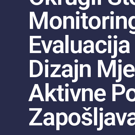
Monitoring
Evaluacija 
Dizajn Mje
Aktivne Po
Zapošljav