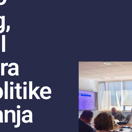
,
I
ra
litike
anja