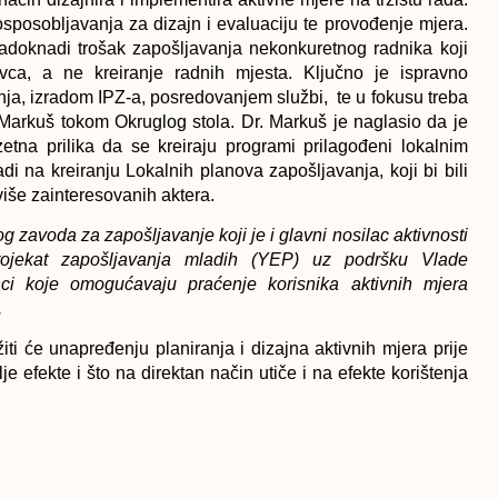
osposobljavanja za dizajn i evaluaciju te provođenje mjera.
nadoknadi trošak zapošljavanja nekonkuretnog radnika koji
a, a ne kreiranje radnih mjesta. Ključno je ispravno
anja, izradom IPZ-a, posredovanjem službi, te u fokusu treba
Markuš tokom Okruglog stola. Dr. Markuš je naglasio da je
tna prilika da se kreiraju programi prilagođeni lokalnim
di na kreiranju Lokalnih planova zapošljavanja, koji bi bili
više zainteresovanih aktera.
g zavoda za zapošljavanje koji je i glavni nosilac aktivnosti
rojekat zapošljavanja mladih (YEP) uz podršku Vlade
ci koje omogućavaju praćenje korisnika aktivnih mjera
.
žiti će unapređenju planiranja i dizajna aktivnih mjera prije
e efekte i što na direktan način utiče i na efekte korištenja