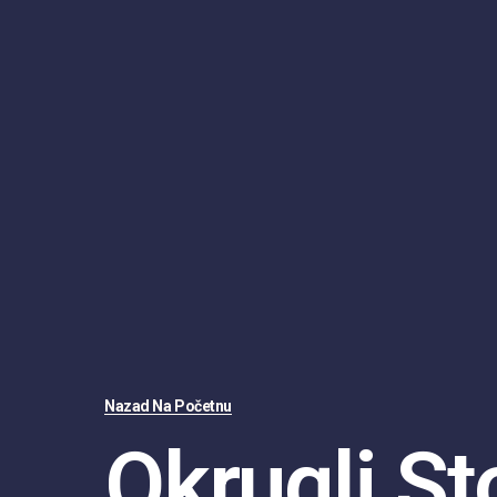
Nazad Na Početnu
Okrugli St