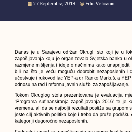
27 Septembra, 2018
Edis Velicanin
Danas je u Sarajevu održan Okrugli sto koji je u foku
zapošljavanja koju je organizovala Svjetska banka u o
razmjene mišljenja i ideje o načinima kako unaprijediti
bili na što je veću moguću dobrobit nezaposlenih lic
učestvuje i rukovodilac YEP-a dr Ranko Markuš, a YEP i
odnosu na rad i reformu javnih službi za zapošljavanje.
Tokom Okruglog stola prezentovana je evaluacija mjer
“Programa sufinansiranja zapošljavanja 2016” te je k
vremena, ali da se najbolji rezultati postižu sa grupom st
jeste cilj aktivnih politika koje i treba da pruže podrš
kategoriji dugoročno nezaposlenih.
Federalni zavod za zapošljavanje na veoma kvalitetan na