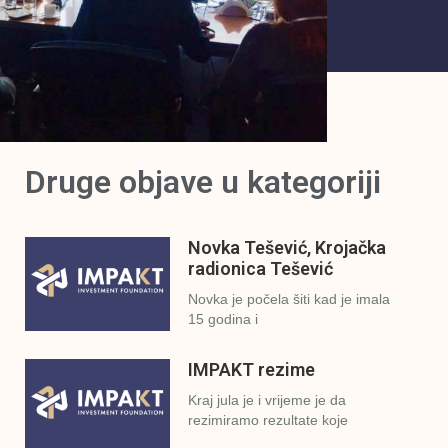
Druge objave u kategoriji
Novka Tešević, Krojačka
radionica Tešević
Novka je počela šiti kad je imala
15 godina i
IMPAKT rezime
Kraj jula je i vrijeme je da
rezimiramo rezultate koje