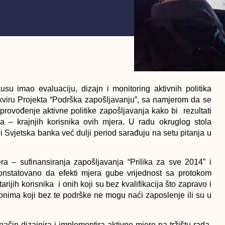
su imao evaluaciju, dizajn i monitoring aktivnih politika
kviru Projekta “Podrška zapošljavanju”, sa namjerom da se
 provođenje aktivne politike zapošljavanja kako bi rezultati
a – krajnjih korisnika ovih mjera. U radu okruglog stola
 Svjetska banka već dulji period sarađuju na setu pitanja u
a – sufinansiranja zapošljavanja “Prilika za sve 2014” i
onstatovano da efekti mjera gube vrijednost sa protokom
arijih korisnika i onih koji su bez kvalifikacija što zapravo i
ku onima koji bez te podrške ne mogu naći zaposlenje ili su u
čin dizajnira i implementira aktivne mjere na tržištu rada.