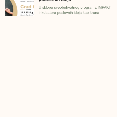
U sklopu sveobuhvatnog programa IMPAKT
inkubatora poslovnih ideja kao kruna
Finalna prezentacija IMPAKT
inkubatora poslovnih ideja
Zavidovići
Zatvaramo još jedan ciklus IMPAKT
inkubatora u Zavidovićima i to