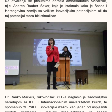
Na otvaranju se prisutnima obratila ambasadorica Švicarske,
nj.e. Andrea Rauber Saxer, koja je istaknula kako je Bosna i
Hercegovina zemlja sa velikim inovacijskim potencijalom ali da
taj potencijal mora biti stimulisan.
Dr Ranko Markuš, rukovodilac YEP-a naglasio je zadovoljstvo
saradnjom sa IEEE i Internacionalnim univerzitetom Burch, te
spomenuo YEP&IEEE inovacijski izazov kao jedan od uspješnih
modela promocije i razvoja preduzetništva, te značaj