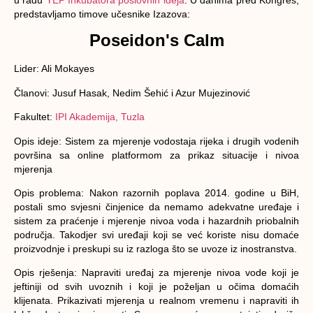
predstavljamo timove učesnike Izazova:
Poseidon's Calm
Lider
: Ali Mokayes
Članovi
: Jusuf Hasak, Nedim Šehić i Azur Mujezinović
Fakultet
:
IPI Akademija, Tuzla
Opis ideje
: Sistem za mjerenje vodostaja rijeka i drugih vodenih
površina sa online platformom za prikaz situacije i nivoa
mjerenja
Opis problema
: Nakon razornih poplava 2014. godine u BiH,
postali smo svjesni činjenice da nemamo adekvatne uređaje i
sistem za praćenje i mjerenje nivoa voda i hazardnih priobalnih
područja. Takodjer svi uređaji koji se već koriste nisu domaće
proizvodnje i preskupi su iz razloga što se uvoze iz inostranstva.
Opis rješenja
: Napraviti uređaj za mjerenje nivoa vode koji je
jeftiniji od svih uvoznih i koji je poželjan u očima domaćih
klijenata. Prikazivati mjerenja u realnom vremenu i napraviti ih