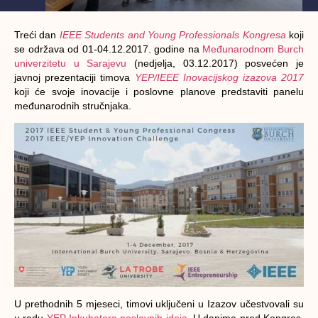
Treći dan
IEEE Students and Young Professionals Kongresa
koji
se održava od 01-04.12.2017. godine na
Međunarodnom Burch
univerzitetu u Sarajevu
(nedjelja, 03.12.2017) posvećen je
javnoj prezentaciji timova
YEP/IEEE Inovacijskog izazova 2017
koji će svoje inovacije i poslovne planove predstaviti panelu
međunarodnih stručnjaka.
U prethodnih 5 mjeseci, timovi uključeni u Izazov učestvovali su
u radu
YEP Inkubatora poslovnih ideja
. U danima pred Kongres,