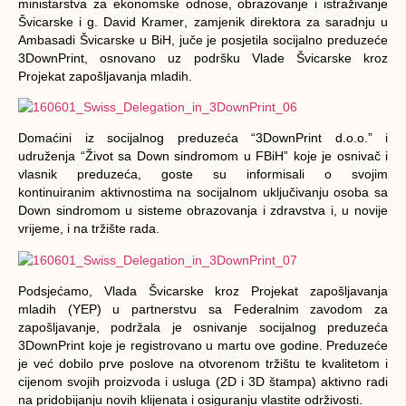
ministarstva za ekonomske odnose, obrazovanje i istraživanje
Švicarske i g.
David Kramer
, zamjenik direktora za saradnju u
Ambasadi Švicarske u BiH, juče je posjetila socijalno preduzeće
3DownPrint
, osnovano uz podršku Vlade Švicarske kroz
Projekat zapošljavanja mladih.
Domaćini iz socijalnog preduzeća “3DownPrint d.o.o.” i
udruženja “Život sa Down sindromom u FBiH” koje je osnivač i
vlasnik preduzeća, goste su informisali o svojim
kontinuiranim aktivnostima na socijalnom uključivanju osoba sa
Down sindromom u sisteme obrazovanja i zdravstva i, u novije
vrijeme, i na tržište rada.
Podsjećamo, Vlada Švicarske kroz Projekat zapošljavanja
mladih (YEP) u partnerstvu sa Federalnim zavodom za
zapošljavanje, podržala je osnivanje socijalnog preduzeća
3DownPrint koje je registrovano u martu ove godine. Preduzeće
je već dobilo prve poslove na otvorenom tržištu te kvalitetom i
cijenom svojih proizvoda i usluga (2D i 3D štampa) aktivno radi
na pridobijanju novih klijenata i osiguranju vlastite održivosti.