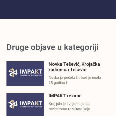
Druge objave u kategoriji
Novka Tešević, Krojačka
radionica Tešević
Novka je počela šiti kad je imala
15 godina i
IMPAKT rezime
Kraj jula je i vrijeme je da
rezimiramo rezultate koje