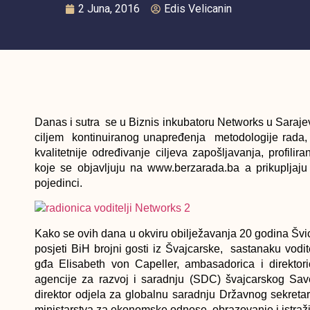
2 Juna, 2016
Edis Velicanin
Danas i sutra se u Biznis inkubatoru Networks u Saraje
ciljem kontinuiranog unapređenja metodologije rada, 
kvalitetnije određivanje ciljeva zapošljavanja, profil
koje se objavljuju na www.berzarada.ba a prikupljaju
pojedinci.
Kako se ovih dana u okviru obilježavanja 20 godina Švi
posjeti BiH brojni gosti iz Švajcarske, sastanaku vodit
gđa Elisabeth von Capeller, ambasadorica i direkto
agencije za razvoj i saradnju (SDC) švajcarskog Save
direktor odjela za globalnu saradnju Državnog sekre
ministarstva za ekonomske odnose, obrazovanje i istraž