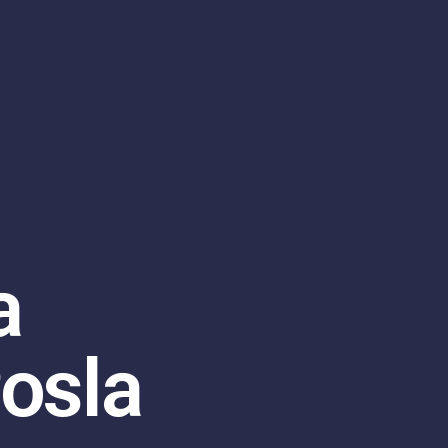
a
Posla