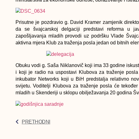
Prisutne je pozdravio g. David Kramer zamjenik direkt
da se švajcarskoj delgaciji predstavi reforma u j
zapošljavanja mladih provodi uz podršku Vlade Švajca
aktivna mjera Klub za traženja posla jedan od bitnih el
Obuku vodi g. Saša Niklanovič koji ima 33 godine iskustv
i koji je radio na uspostavi Klubova za traženje posla
inkubator Networks koji u BiH predstalja relativno n
svijetu. Voditelji Klubova za traženje posla će teko
mladih u Skenderiji u sklopu obilježavanja 20 godina Š
PRETHODNI