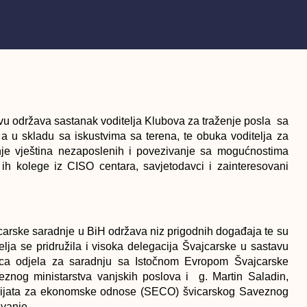
vu održava sastanak voditelja Klubova za traženje posla sa
a u skladu sa iskustvima sa terena, te obuka voditelja za
iranje vještina nezaposlenih i povezivanje sa mogućnostima
 ih kolege iz CISO centara, savjetodavci i zainteresovani
carske saradnje u BiH održava niz prigodnih događaja te su
elja se pridružila i visoka delegacija Švajcarske u sastavu
rica odjela za saradnju sa Istočnom Evropom Švajcarske
znog ministarstva vanjskih poslova i g. Martin Saladin,
tarijata za ekonomske odnose (SECO) švicarskog Saveznog
ivanje.