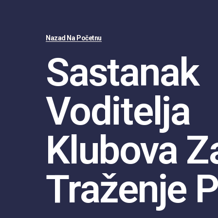
Nazad Na Početnu
Sastanak
Voditelja
Klubova Z
Traženje 