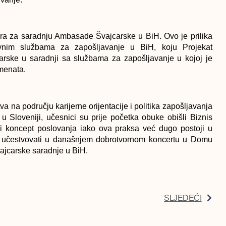
ora za saradnju Ambasade Švajcarske u BiH. Ovo je prilika
avnim službama za zapošljavanje u BiH, koju Projekat
rske u saradnji sa službama za zapošljavanje u kojoj je
emenata.
a na području karijerne orijentacije i politika zapošljavanja
 u Sloveniji, učesnici su prije početka obuke obišli Biznis
ovi koncept poslovanja iako ova praksa već dugo postoji u
đer učestvovati u današnjem dobrotvornom koncertu u Domu
vajcarske saradnje u BiH.
SLJEDEĆI