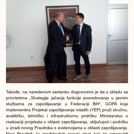
Takođe, na navedenom sastanku dogovoreno je da u skladu sa
prioritetima „Strategije jačanja funkcije posredovanja u javnim
službama za zapošljavanje u Federaciji BiH“, GOPA koja
implementira Projekat zapošljavanja mladih (YEP) pruži stručnu,
analitičku, tehničku i infrastrukturnu podršku Ministarstvu u
realizaciji projekata u oblasti zapošljavanja, uključujući i podršku
u izradi novog Pravilnika o evidencijama u oblasti zapošljavanja.
Novi Pravilnik će predstavljati pravni okvir koji će omogućiti