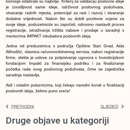
komisije odabrale su najbolje. Kriterij za validaciju poslovne ideje
je izvodljivost same ideje, održivost poslovnog poduhvata,
otvaranje radnih mjesta, potencijal za rast i razvoj i stvaranje
dodatne vrijednosti. Nakon što su dobili pozitivne ocjene za
svoje ideje, poduzetnici/e su započeli, odnosno nastavili proces
registracije, istraživanja tržišta nabave i prodaje u saradnji s
mentorima IMPAKT inkubatora poslovnih ideja.
Jedna od preduzetnica s područja Opštine Stari Grad, Aida
Alihodžić, vlasnica računovodstvenog servisa, nakon registracije
firme, stekla je uslove za potpisivanje ugovora s Investicijskom
fondacijom Impakt za finansijsku podršku i za finaliziranje
početka rada svog poslovnog poduhvata, čime se zajednička
saradnja nastavlja.
Aidi i ostalim polaznicima, koji čekaju naredni korak u finalizaciji
poslovnih ideja, želimo puno sreće!
PRETHODNI
SLJEDEĆI
Druge objave u kategoriji