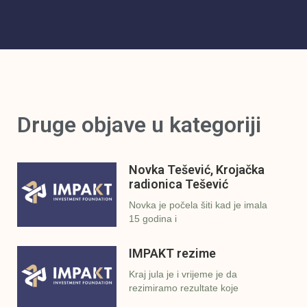
Druge objave u kategoriji
Novka Tešević, Krojačka
radionica Tešević
Novka je počela šiti kad je imala
15 godina i
IMPAKT rezime
Kraj jula je i vrijeme je da
rezimiramo rezultate koje