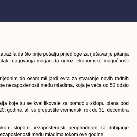
atražila da što prije pošalјu prijedloge za rješavanje pitanja
tatak reagovanja mogao da ugrozi ekonomske mogućnosti
rijednim do osam milijardi evra za stvaranje novih radnih
tope nezaposlenosti među mladima, koja je veća od 50 odsto
alјa koje su se kvalifikovale za pomoć u sklopu plana pod
0. godine, ali su propustile vremenski rok do 31. decembra
sokom stopom nezaposlenosti neophodnom za dobijanje
 nezaposlenosti među mladima tokom ove godine.