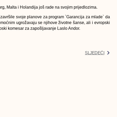
g, Malta i Holandija još rade na svojim prijedlozima.
 završile svoje planove za program `Garancija za mlade` da
omoćnim ugrožavaju se njihove životne šanse, ali i evropski
ropski komesar za zapošlјavanje Laslo Andor.
SLJEDEĆI