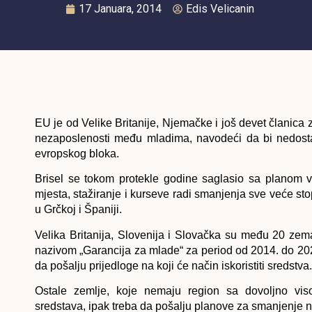
17 Januara, 2014
Edis Velicanin
EU je od Velike Britanije, Nјemačke i još devet članica z
nezaposlenosti među mladima, navodeći da bi nedos
evropskog bloka.
Brisel se tokom protekle godine saglasio sa planom v
mjesta, stažiranje i kurseve radi smanjenja sve veće s
u Grčkoj i Španiji.
Velika Britanija, Slovenija i Slovačka su među 20 zem
nazivom „Garancija za mlade“ za period od 2014. do 202
da pošalјu prijedloge na koji će način iskoristiti sredstva.
Ostale zemlјe, koje nemaju region sa dovolјno vi
sredstava, ipak treba da pošalјu planove za smanjenje