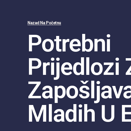
Nazad Na Početnu
Potrebni
Prijedlozi
Zapošlјav
Mladih U E