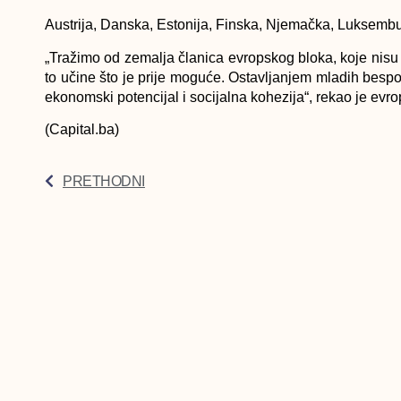
Austrija, Danska, Estonija, Finska, Nјemačka, Luksembur
„Tražimo od zemalјa članica evropskog bloka, koje nisu
to učine što je prije moguće. Ostavlјanjem mladih besp
ekonomski potencijal i socijalna kohezija“, rekao je ev
(Capital.ba)
PRETHODNI