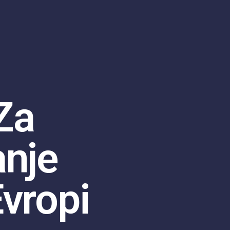
 Za
anje
vropi