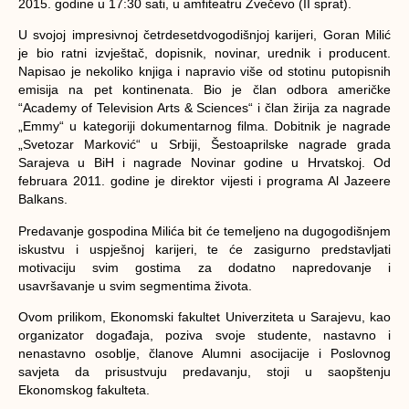
2015. godine u 17:30 sati, u amfiteatru Zvečevo (II sprat).
U svojoj impresivnoj četrdesetdvogodišnjoj karijeri, Goran Milić
je bio ratni izvještač, dopisnik, novinar, urednik i producent.
Napisao je nekoliko knjiga i napravio više od stotinu putopisnih
emisija na pet kontinenata. Bio je član odbora američke
“Academy of Television Arts & Sciences“ i član žirija za nagrade
„Emmy“ u kategoriji dokumentarnog filma. Dobitnik je nagrade
„Svetozar Marković“ u Srbiji, Šestoaprilske nagrade grada
Sarajeva u BiH i nagrade Novinar godine u Hrvatskoj. Od
februara 2011. godine je direktor vijesti i programa Al Jazeere
Balkans.
Predavanje gospodina Milića bit će temeljeno na dugogodišnjem
iskustvu i uspješnoj karijeri, te će zasigurno predstavljati
motivaciju svim gostima za dodatno napredovanje i
usavršavanje u svim segmentima života.
Ovom prilikom, Ekonomski fakultet Univerziteta u Sarajevu, kao
organizator događaja, poziva svoje studente, nastavno i
nenastavno osoblje, članove Alumni asocijacije i Poslovnog
savjeta da prisustvuju predavanju, stoji u saopštenju
Ekonomskog fakulteta.