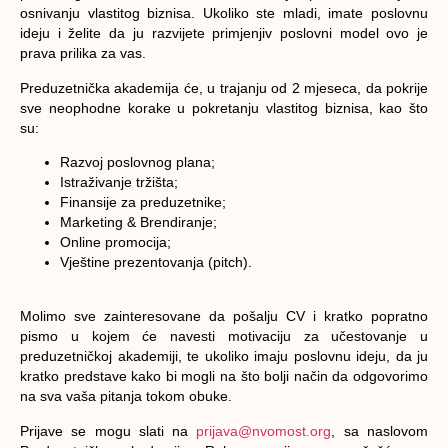
osnivanju vlastitog biznisa. Ukoliko ste mladi, imate poslovnu
ideju i želite da ju razvijete primjenjiv poslovni model ovo je
prava prilika za vas.
Preduzetnička akademija će, u trajanju od 2 mjeseca, da pokrije
sve neophodne korake u pokretanju vlastitog biznisa, kao što
su:
Razvoj poslovnog plana;
Istraživanje tržišta;
Finansije za preduzetnike;
Marketing & Brendiranje;
Online promocija;
Vještine prezentovanja (pitch).
Molimo sve zainteresovane da pošalju CV i kratko popratno
pismo u kojem će navesti motivaciju za učestovanje u
preduzetničkoj akademiji, te ukoliko imaju poslovnu ideju, da ju
kratko predstave kako bi mogli na što bolji način da odgovorimo
na sva vaša pitanja tokom obuke.
Prijave se mogu slati na
prijava@nvomost.org
, sa naslovom