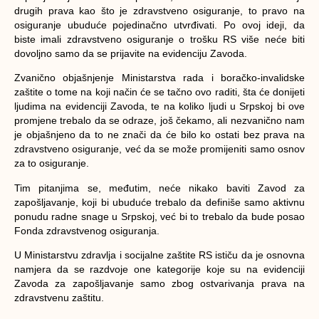
drugih prava kao što je zdravstveno osiguranje, to pravo na
osiguranje ubuduće pojedinačno utvrđivati. Po ovoj ideji, da
biste imali zdravstveno osiguranje o trošku RS više neće biti
dovoljno samo da se prijavite na evidenciju Zavoda.
Zvanično objašnjenje Ministarstva rada i boračko-invalidske
zaštite o tome na koji način će se tačno ovo raditi, šta će donijeti
ljudima na evidenciji Zavoda, te na koliko ljudi u Srpskoj bi ove
promjene trebalo da se odraze, još čekamo, ali nezvanično nam
je objašnjeno da to ne znači da će bilo ko ostati bez prava na
zdravstveno osiguranje, već da se može promijeniti samo osnov
za to osiguranje.
Tim pitanjima se, međutim, neće nikako baviti Zavod za
zapošljavanje, koji bi ubuduće trebalo da definiše samo aktivnu
ponudu radne snage u Srpskoj, već bi to trebalo da bude posao
Fonda zdravstvenog osiguranja.
U Ministarstvu zdravlja i socijalne zaštite RS ističu da je osnovna
namjera da se razdvoje one kategorije koje su na evidenciji
Zavoda za zapošljavanje samo zbog ostvarivanja prava na
zdravstvenu zaštitu.