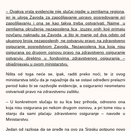
– Ovakva vrsta evidencije nije slučaj nigdje u zemljama regiona,
jer je uloga Zavoda za zapošljavanje upravo posredovanje pri
zapošljavanju i ona se kao takva treba ostvarivati. Naime, u
zemljama okruženja nezaposlena lica, izuzev onih koji primaju
novčanu naknadu sa Zavoda, a što je manje od dva odsto od
ukupnog broja nezaposlenih, ne ostvaruju pravo na zdravstveno
osiguranje posredstvom Zavoda. Nezaposlena lica koja nisu
osigurana po drugom osnovu pravo na zdravstveno osiguranje
ostvaruju direktno u fondovima zdravstvenog osiguranja –
objašnjavaju u ovom ministarstvu.
Ništa od toga neće se, ipak, raditi preko noći, te iz ovog
ministarstva ističu da je najvažnije da se ostavi određeni prelazni
period kako bi se razdvojile evidencije, a osiguranici nesmetano
ostvarivali pravo na zdravstvenu zaštitu.
– U konkretnom slučaju to su lica bez prihoda, odnosno ona
koja nisu osigurana po nekom drugom osnovu, a pri tome nisu u
stanju da sami plaćaju zdravstveno osiguranje – navode u
Ministarstvu.
Jedan od razloga da se pređe na ovo za Srpsku potpuno novo