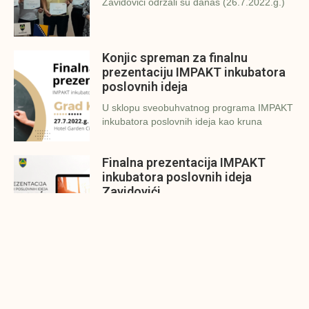
Zavidovići održali su danas (26.7.2022.g.)
Konjic spreman za finalnu
prezentaciju IMPAKT inkubatora
poslovnih ideja
U sklopu sveobuhvatnog programa IMPAKT
inkubatora poslovnih ideja kao kruna
Finalna prezentacija IMPAKT
inkubatora poslovnih ideja
Zavidovići
Zatvaramo još jedan ciklus IMPAKT
inkubatora u Zavidovićima i to