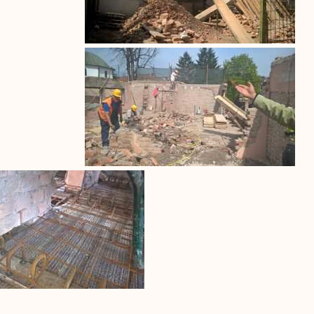
 od ključnih aktera za realizaciju građevinskih radova, dok