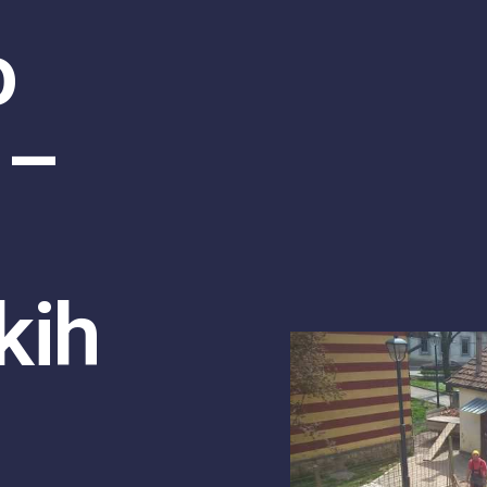
o
 –
kih