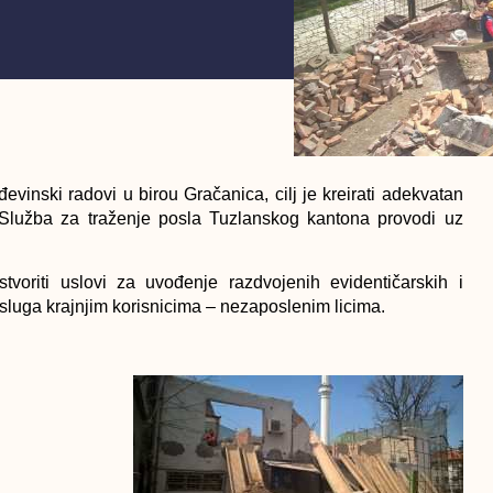
inski radovi u birou Gračanica, cilj je kreirati adekvatan
 Služba za traženje posla Tuzlanskog kantona provodi uz
oriti uslovi za uvođenje razdvojenih evidentičarskih i
usluga krajnjim korisnicima – nezaposlenim licima.