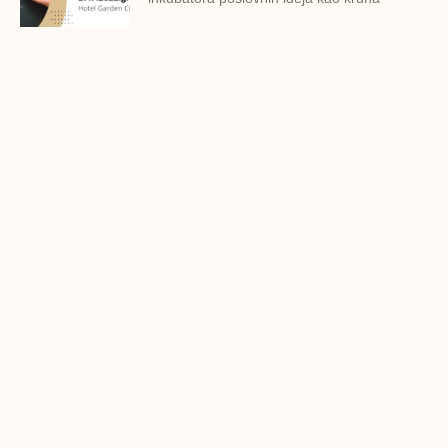
Finalna prezentacija IMPAKT
inkubatora poslovnih ideja
Zavidovići
Zatvaramo još jedan ciklus IMPAKT
inkubatora u Zavidovićima i to