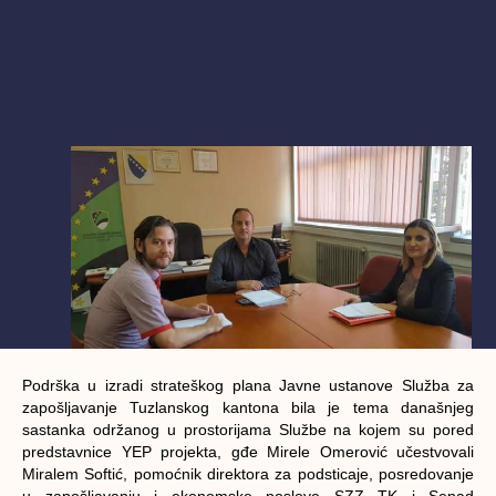
Podrška u izradi strateškog plana Javne ustanove Služba za
zapošljavanje Tuzlanskog kantona bila je tema današnjeg
sastanka održanog u prostorijama Službe na kojem su pored
predstavnice YEP projekta, gđe Mirele Omerović učestvovali
Miralem Softić, pomoćnik direktora za podsticaje, posredovanje
u zapošljavanju i ekonomske poslove SZZ TK i Senad