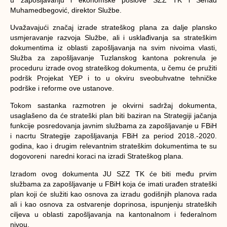
Muhamedbegović, direktor Službe.
Uvažavajući značaj izrade strateškog plana za dalje plansko
usmjeravanje razvoja Službe, ali i usklađivanja sa strateškim
dokumentima iz oblasti zapošljavanja na svim nivoima vlasti,
Služba za zapošljavanje Tuzlanskog kantona pokrenula je
proceduru izrade ovog strateškog dokumenta, u čemu će pružiti
podršk Projekat YEP i to u okviru sveobuhvatne tehničke
podrške i reforme ove ustanove.
Tokom sastanka razmotren je okvirni sadržaj dokumenta,
usaglašeno da će strateški plan biti baziran na Strategiji jačanja
funkcije posredovanja javnim službama za zapošljavanje u FBiH
i nacrtu Strategije zapošljavanja FBiH za period 2018.-2020.
godina, kao i drugim relevantnim strateškim dokumentima te su
dogovoreni naredni koraci na izradi Strateškog plana.
Izradom ovog dokumenta JU SZZ TK će biti među prvim
službama za zapošljavanje u FBiH koja će imati urađen strateški
plan koji će služiti kao osnova za izradu godišnjih planova rada
ali i kao osnova za ostvarenje doprinosa, ispunjenju strateških
ciljeva u oblasti zapošljavanja na kantonalnom i federalnom
nivou.