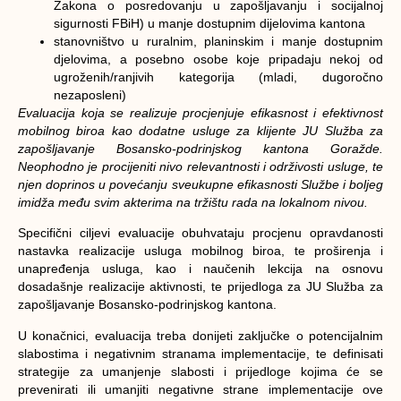
Zakona o posredovanju u zapošljavanju i socijalnoj
sigurnosti FBiH) u manje dostupnim dijelovima kantona
stanovništvo u ruralnim, planinskim i manje dostupnim
djelovima, a posebno osobe koje pripadaju nekoj od
ugroženih/ranjivih kategorija (mladi, dugoročno
nezaposleni)
Evaluacija koja se realizuje procjenjuje
efikasnost i efektivnost
mobilnog biroa
kao dodatne usluge za klijente JU Služba za
zapošljavanje Bosansko-podrinjskog kantona Goražde.
Neophodno je procijeniti nivo relevantnosti i održivosti usluge, te
njen doprinos u povećanju sveukupne efikasnosti Službe i boljeg
imidža među svim akterima na tržištu rada na lokalnom nivou.
Specifični ciljevi evaluacije obuhvataju procjenu opravdanosti
nastavka realizacije usluga mobilnog biroa, te proširenja i
unapređenja usluga, kao i naučenih lekcija na osnovu
dosadašnje realizacije aktivnosti, te prijedloga za JU Služba za
zapošljavanje Bosansko-podrinjskog kantona.
U konačnici, evaluacija treba donijeti zaključke o potencijalnim
slabostima i negativnim stranama implementacije, te definisati
strategije za umanjenje slabosti i prijedloge kojima će se
prevenirati ili umanjiti negativne strane implementacije ove