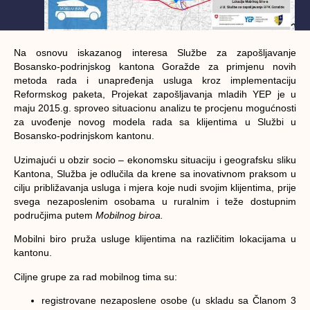
Na osnovu iskazanog interesa Službe za zapošljavanje
Bosansko-podrinjskog kantona Goražde za primjenu novih
metoda rada i unapređenja usluga kroz implementaciju
Reformskog paketa, Projekat zapošljavanja mladih YEP je u
maju 2015.g. sproveo situacionu analizu te procjenu mogućnosti
za uvođenje novog modela rada sa klijentima u Službi u
Bosansko-podrinjskom kantonu.
Uzimajući u obzir socio – ekonomsku situaciju i geografsku sliku
Kantona, Služba je odlučila da krene sa inovativnom praksom u
cilju približavanja usluga i mjera koje nudi svojim klijentima, prije
svega nezaposlenim osobama u ruralnim i teže dostupnim
područjima putem
Mobilnog biroa.
Mobilni biro pruža usluge klijentima na različitim lokacijama u
kantonu.
Ciljne grupe za rad mobilnog tima su:
registrovane nezaposlene osobe (u skladu sa Članom 3