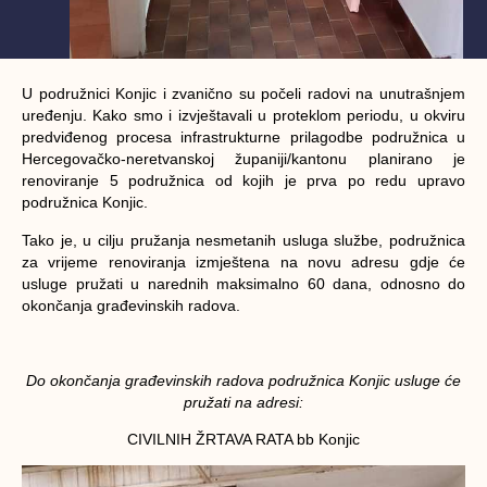
U podružnici Konjic i zvanično su počeli radovi na unutrašnjem
uređenju. Kako smo i izvještavali u proteklom periodu, u okviru
predviđenog procesa infrastrukturne prilagodbe podružnica u
Hercegovačko-neretvanskoj županiji/kantonu planirano je
renoviranje 5 podružnica od kojih je prva po redu upravo
podružnica Konjic.
Tako je, u cilju pružanja nesmetanih usluga službe, podružnica
za vrijeme renoviranja izmještena na novu adresu gdje će
usluge pružati u narednih maksimalno 60 dana, odnosno do
okončanja građevinskih radova.
Do okončanja građevinskih radova podružnica Konjic usluge će
pružati na adresi:
CIVILNIH ŽRTAVA RATA bb Konjic