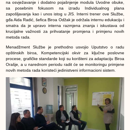
na osvježavanje i dodatno pojašnjenje modula Uvodne obuke,
sa posebnim fokusom na izradu Individualnog plana
zapošljavanja kao i unos istog u JIS. Interni trener ove Službe,
gđa Aida Radić, šefica Biroa Odžak je održala internu edukaciju i
smatra da je upravo interna razmjena znanja i iskustava od
krucijalne važnosti za prihvatanje promjena i primjenu novih
metoda rada.
Menadžment Službe je prethodno usvojio Uputstvo o radu
opštinskih biroa, Kompetencijski okvir za ključne poslovne
procese, grafičke standarde koji su korišteni za adaptaciju Biroa
Orašje, a u narednom periodu radit će se monitoringu primjene
novih metoda rada koristeći jedinistveni informacioni sistem.