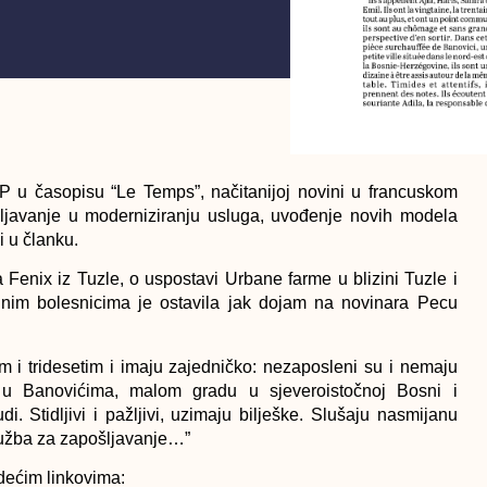
P u časopisu “Le Temps”, načitanijoj novini u francuskom
ljavanje u moderniziranju usluga, uvođenje novih modela
i u članku.
Fenix iz Tuzle, o uspostavi Urbane farme u blizini Tuzle i
nim bolesnicima je ostavila jak dojam na novinara Pecu
m i tridesetim i imaju zajedničko: nezaposleni su i nemaju
ji u Banovićima, malom gradu u sjeveroistočnoj Bosni i
i. Stidljivi i pažljivi, uzimaju bilješke. Slušaju nasmijanu
služba za zapošljavanje…”
edećim linkovima: