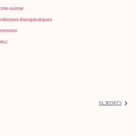
cole-suisse
amboises-therapeutiques
pression
inku
:
SLJEDEĆI