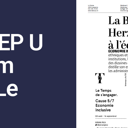
YEP U
om
Le