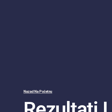
Nazad Na Početnu
Rezultati I