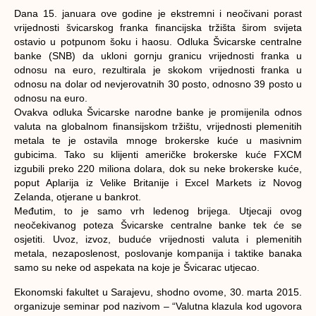
Dana 15. januara ove godine je ekstremni i neočivani porast
vrijednosti švicarskog franka financijska tržišta širom svijeta
ostavio u potpunom šoku i haosu. Odluka Švicarske centralne
banke (SNB) da ukloni gornju granicu vrijednosti franka u
odnosu na euro, rezultirala je skokom vrijednosti franka u
odnosu na dolar od nevjerovatnih 30 posto, odnosno 39 posto u
odnosu na euro.
Ovakva odluka Švicarske narodne banke je promijenila odnos
valuta na globalnom finansijskom tržištu, vrijednosti plemenitih
metala te je ostavila mnoge brokerske kuće u masivnim
gubicima. Tako su klijenti američke brokerske kuće FXCM
izgubili preko 220 miliona dolara, dok su neke brokerske kuće,
poput Aplarija iz Velike Britanije i Excel Markets iz Novog
Zelanda, otjerane u bankrot.
Međutim, to je samo vrh ledenog brijega. Utjecaji ovog
neočekivanog poteza Švicarske centralne banke tek će se
osjetiti. Uvoz, izvoz, buduće vrijednosti valuta i plemenitih
metala, nezaposlenost, poslovanje kompanija i taktike banaka
samo su neke od aspekata na koje je Švicarac utjecao.
Ekonomski fakultet u Sarajevu, shodno ovome, 30. marta 2015.
organizuje seminar pod nazivom – “Valutna klazula kod ugovora