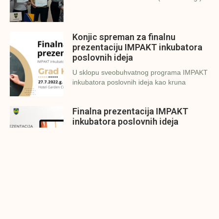
Konjic spreman za finalnu
prezentaciju IMPAKT inkubatora
poslovnih ideja
U sklopu sveobuhvatnog programa IMPAKT
inkubatora poslovnih ideja kao kruna
Finalna prezentacija IMPAKT
inkubatora poslovnih ideja
Zavidovići
Zatvaramo još jedan ciklus IMPAKT
inkubatora u Zavidovićima i to