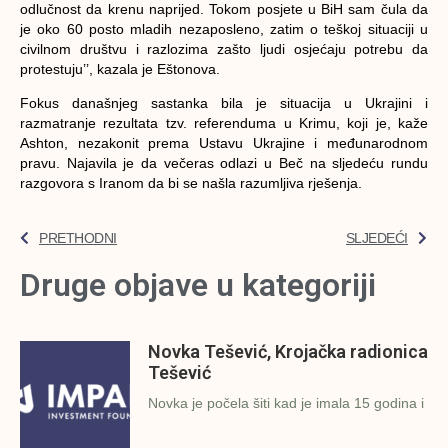
odlučnost da krenu naprijed. Tokom posjete u BiH sam čula da
je oko 60 posto mladih nezaposleno, zatim o teškoj situaciji u
civilnom društvu i razlozima zašto ljudi osjećaju potrebu da
protestuju’’, kazala je Eštonova.
Fokus današnjeg sastanka bila je situacija u Ukrajini i
razmatranje rezultata tzv. referenduma u Krimu, koji je, kaže
Ashton, nezakonit prema Ustavu Ukrajine i međunarodnom
pravu. Najavila je da večeras odlazi u Beč na sljedeću rundu
razgovora s Iranom da bi se našla razumljiva rješenja.
PRETHODNI
SLJEDEĆI
Druge objave u kategoriji
Novka Tešević, Krojačka radionica
Tešević
Novka je počela šiti kad je imala 15 godina i