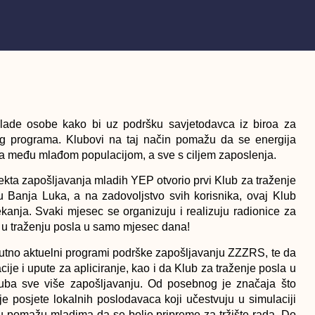
mlade osobe kako bi uz podršku savjetodavca iz biroa za
og programa. Klubovi na taj način pomažu da se energija
ija među mlađom populacijom, a sve s ciljem zaposlenja.
kta zapošljavanja mladih YEP otvorio prvi Klub za traženje
 Banja Luka, a na zadovoljstvo svih korisnika, ovaj Klub
 čekanja. Svaki mjesec se organizuju i realizuju radionice za
 u traženju posla u samo mjesec dana!
renutno aktuelni programi podrške zapošljavanju ZZZRS, te da
ije i upute za apliciranje, kao i da Klub za traženje posla u
luba sve više zapošljavanju. Od posebnog je značaja što
je posjete lokalnih poslodavaca koji učestvuju u simulaciji
u pomažu mladima da se bolje pripreme za tržište rada. Do