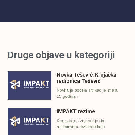
Druge objave u kategoriji
Novka Tešević, Krojačka
radionica Tešević
Novka je počela šiti kad je imala
15 godina i
IMPAKT rezime
Kraj jula je i vrijeme je da
rezimiramo rezultate koje