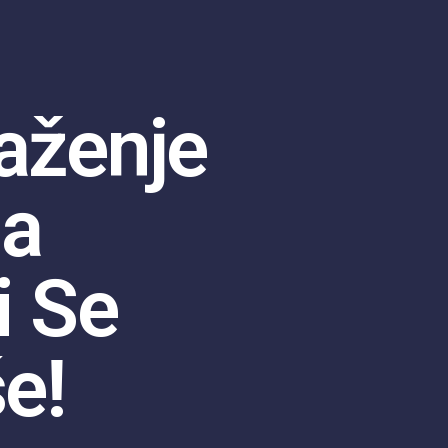
aženje
ja
i Se
še!