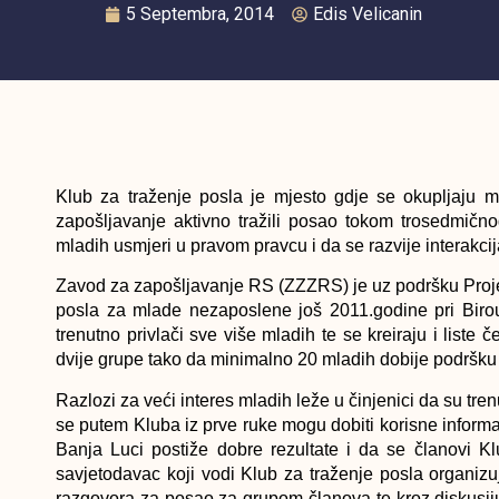
5 Septembra, 2014
Edis Velicanin
Klub za traženje posla je mjesto gdje se okupljaju 
zapošljavanje aktivno tražili posao tokom trosedmičn
mladih usmjeri u pravom pravcu i da se razvije interakc
Zavod za zapošljavanje RS (ZZZRS) je uz podršku Proje
posla za mlade nezaposlene još 2011.godine pri Birou
trenutno privlači sve više mladih te se kreiraju i liste
dvije grupe tako da minimalno 20 mladih dobije podršku
Razlozi za veći interes mladih leže u činjenici da su t
se putem Kluba iz prve ruke mogu dobiti korisne informac
Banja Luci postiže dobre rezultate i da se članovi K
savjetodavac koji vodi Klub za traženje posla organizu
razgovora za posao za grupom članova te kroz diskusij