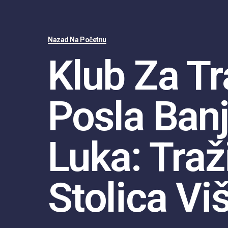
Nazad Na Početnu
Klub Za Tr
Posla Ban
Luka: Traž
Stolica Vi