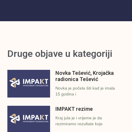
Druge objave u kategoriji
Novka Tešević, Krojačka
radionica Tešević
Novka je počela šiti kad je imala
15 godina i
IMPAKT rezime
Kraj jula je i vrijeme je da
rezimiramo rezultate koje