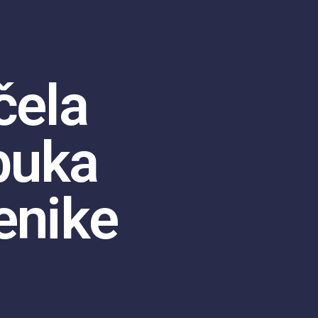
čela
buka
enike