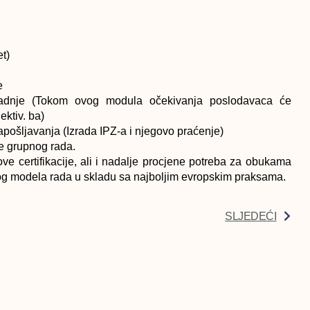
t)
e
aradnje (Tokom ovog modula očekivanja poslodavaca će
ektiv. ba)
zapošljavanja (Izrada IPZ-a i njegovo praćenje)
e grupnog rada.
ove certifikacije, ali i nadalje procjene potreba za obukama
vog modela rada u skladu sa najboljim evropskim praksama.
SLJEDEĆI