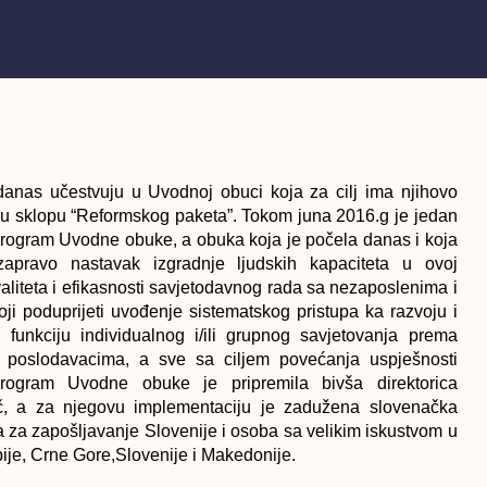
anas učestvuju u Uvodnoj obuci koja za cilj ima njihovo
u sklopu “Reformskog paketa”. Tokom juna 2016.g je jedan
 program Uvodne obuke, a obuka koja je počela danas i koja
apravo nastavak izgradnje ljudskih kapaciteta u ovoj
aliteta i efikasnosti savjetodavnog rada sa nezaposlenima i
i poduprijeti uvođenje sistematskog pristupa ka razvoju i
funkciju individualnog i/ili grupnog savjetovanja prema
i poslodavacima, a sve sa ciljem povećanja uspješnosti
Program Uvodne obuke je pripremila bivša direktorica
, a za njegovu implementaciju je zadužena slovenačka
 za zapošljavanje Slovenije i osoba sa velikim iskustvom u
bije, Crne Gore,Slovenije i Makedonije.