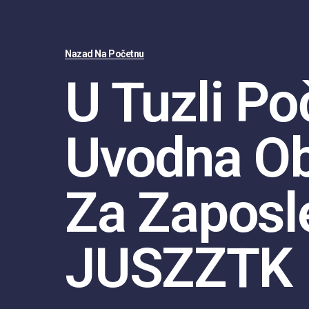
Nazad Na Početnu
U Tuzli Po
Uvodna O
Za Zaposl
JUSZZTK