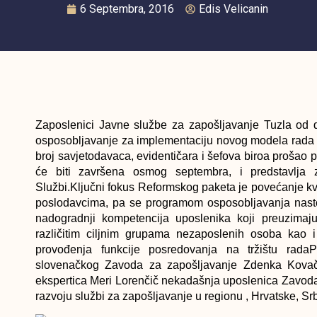
6 Septembra, 2016
Edis Velicanin
Zaposlenici Javne službe za zapošljavanje Tuzla od d
osposobljavanje za implementaciju novog modela rada 
broj savjetodavaca, evidentičara i šefova biroa prošao
će biti završena osmog septembra, i predstavlja z
Službi.Ključni fokus Reformskog paketa je povećanje kv
poslodavcima, pa se programom osposobljavanja nastoj
nadogradnji kompetencija uposlenika koji preuzimaju 
različitim ciljnim grupama nezaposlenih osoba kao 
provođenja funkcije posredovanja na tržištu rada
slovenačkog Zavoda za zapošljavanje Zdenka Kovač
ekspertica Meri Lorenčič nekadašnja uposlenica Zavoda
razvoju službi za zapošljavanje u regionu , Hrvatske, Sr