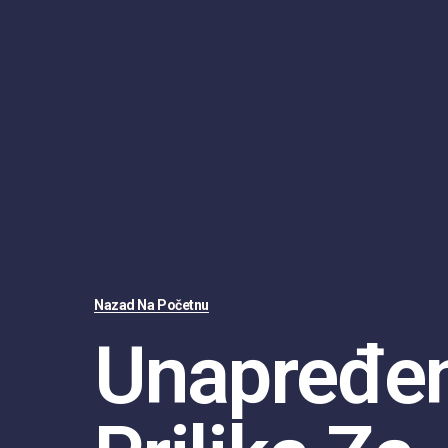
Nazad Na Početnu
Unapređen