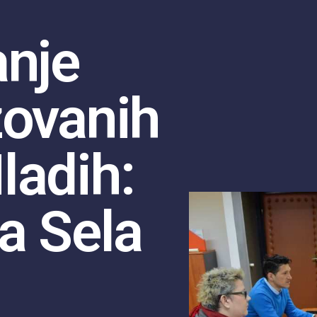
anje
zovanih
ladih:
a Sela