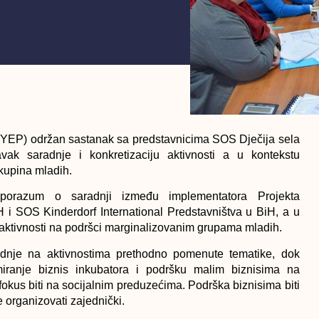
 (YEP) održan sastanak sa predstavnicima SOS Dječija sela
k saradnje i konkretizaciju aktivnosti a u kontekstu
skupina mladih.
porazum o saradnji između implementatora Projekta
i SOS Kinderdorf International Predstavništva u BiH, a u
 aktivnosti na podršci marginalizovanim grupama mladih.
adnje na aktivnostima prethodno pomenute tematike, dok
iranje biznis inkubatora i podršku malim biznisima na
 fokus biti na socijalnim preduzećima. Podrška biznisima biti
e organizovati zajednički.