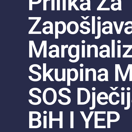
Prilika Za
Zapošljav
Marginali
Skupina M
SOS Dječij
BiH I YEP