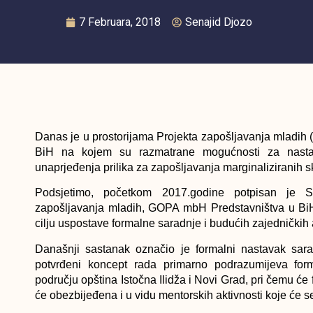
7 Februara, 2018
Senajid Djozo
Danas je u prostorijama Projekta zapošljavanja mladih
BiH na kojem su razmatrane mogućnosti za nastava
unaprjeđenja prilika za zapošljavanja marginaliziranih 
Podsjetimo, početkom 2017.godine potpisan je S
zapošljavanja mladih, GOPA mbH Predstavništva u BiH 
cilju uspostave formalne saradnje i budućih zajedničkih
Današnji sastanak označio je formalni nastavak sar
potvrđeni koncept rada primarno podrazumijeva form
području opština Istočna Ilidža i Novi Grad, pri čemu će
će obezbijeđena i u vidu mentorskih aktivnosti koje će s