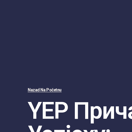
Nazad Na Početnu
YEP Прич