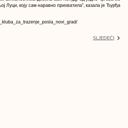
ј Луци, коју сам наравно прихватила”, казала је Ђурђа
_iz_kluba_za_trazenje_posla_novi_grad/
SLJEDEĆI