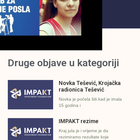
Druge objave u kategoriji
Novka Tešević, Krojačka
radionica Tešević
Novka je počela šiti kad je imala
15 godina i
IMPAKT rezime
Kraj jula je i vrijeme je da
rezimiramo rezultate koje