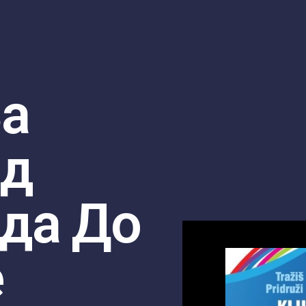
За
Од
ада До
е