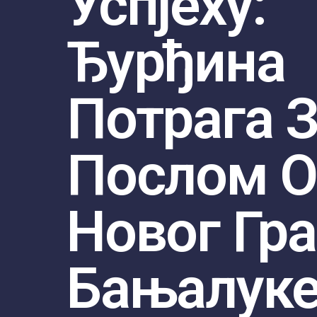
Успјеху:
Ђурђина
Потрага 
Послом 
Новог Гр
Бањалук