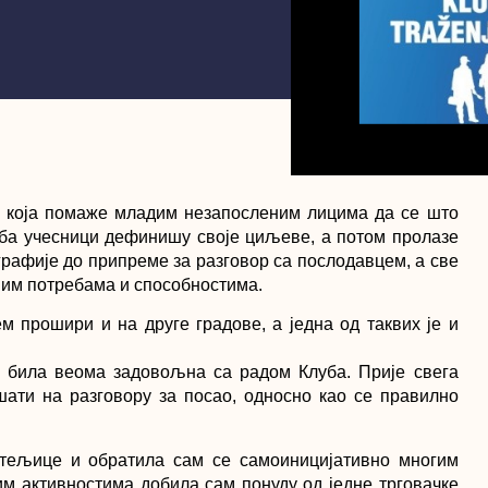
а која помаже младим незапосленим лицима да се што
ба учесници дефинишу своје циљеве, а потом пролазе
рафије до припреме за разговор са послодавцем, а све
вим потребама и способностима.
м прошири и на друге градове, а једна од таквих је и
м била веома задовољна са радом Клуба. Прије свега
шати на разговору за посао, односно као се правилно
итељице и обратила сам се самоиницијативно многим
м активностима добила сам понуду од једне трговачке