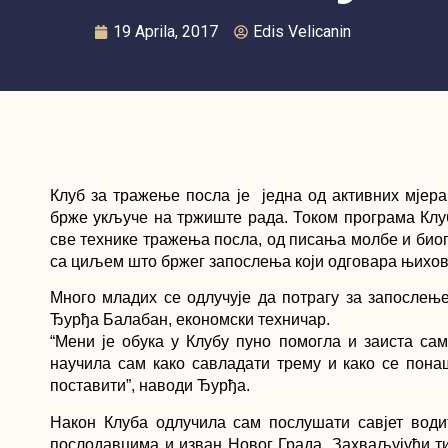
19 Aprila, 2017
Edis Velicanin
Клуб за тражење посла је једна од активних мјер
брже укључе на тржиште рада. Током програма Клу
све технике тражења посла, од писања молбе и биог
са циљем што бржег запослења који одговара њихо
Много младих се одлучује да потрагу за запослење
Ђурђа Балабан, економски техничар.
“Мени је обука у Клубу пуно помогла и заиста са
научила сам како савладати трему и како се пона
поставити”, наводи Ђурђа.
Након Клуба одлучила сам послушати савјет вод
послодавцима и изван Новог Града. Захваљујући ти