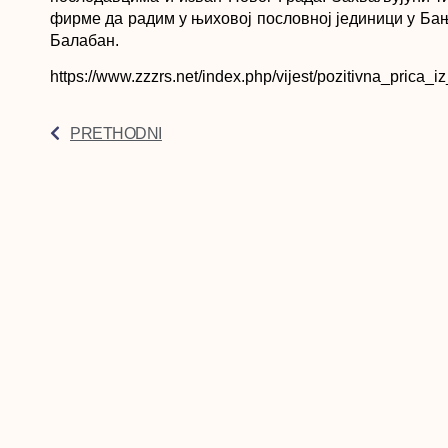
фирме да радим у њиховој пословној јединици у Бањо
Балабан.
https://www.zzzrs.net/index.php/vijest/pozitivna_prica
PRETHODNI