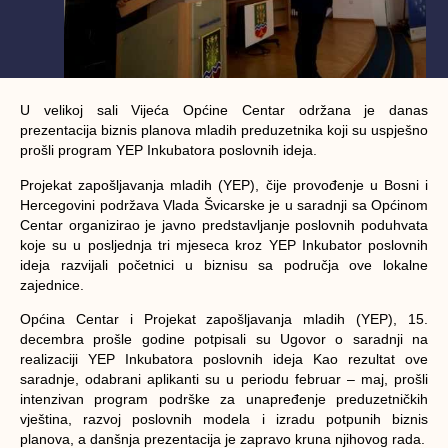
U velikoj sali Vijeća Općine Centar održana je danas
prezentacija biznis planova mladih preduzetnika koji su uspješno
prošli program YEP Inkubatora poslovnih ideja.
Projekat zapošljavanja mladih (YEP), čije provođenje u Bosni i
Hercegovini podržava Vlada Švicarske je u saradnji sa Općinom
Centar organizirao je javno predstavljanje poslovnih poduhvata
koje su u posljednja tri mjeseca kroz YEP Inkubator poslovnih
ideja razvijali početnici u biznisu sa područja ove lokalne
zajednice.
Općina Centar i Projekat zapošljavanja mladih (YEP), 15.
decembra prošle godine potpisali su Ugovor o saradnji na
realizaciji YEP Inkubatora poslovnih ideja Kao rezultat ove
saradnje, odabrani aplikanti su u periodu februar – maj, prošli
intenzivan program podrške za unapređenje preduzetničkih
vještina, razvoj poslovnih modela i izradu potpunih biznis
planova, a danšnja prezentacija je zapravo kruna njihovog rada.